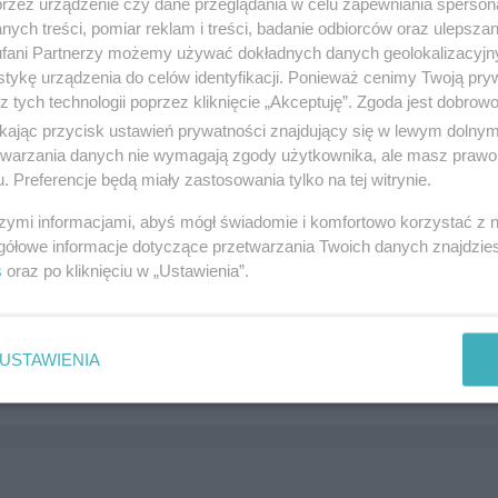
przez urządzenie czy dane przeglądania w celu zapewniania sperson
ych treści, pomiar reklam i treści, badanie odbiorców oraz ulepszan
fani Partnerzy możemy używać dokładnych danych geolokalizacyjn
tykę urządzenia do celów identyfikacji. Ponieważ cenimy Twoją pry
z tych technologii poprzez kliknięcie „Akceptuję”. Zgoda jest dobro
rzy Piekarnia
ikając przycisk ustawień prywatności znajdujący się w lewym dolny
 2, 83-110 Tczew
etwarzania danych nie wymagają zgody użytkownika, ale masz prawo 
. Preferencje będą miały zastosowania tylko na tej witrynie.
7840
andel i usługi
szymi informacjami, abyś mógł świadomie i komfortowo korzystać z
gółowe informacje dotyczące przetwarzania Twoich danych znajdzi
s
oraz po kliknięciu w „Ustawienia”.
 Rufin Sklep Spożywczy
 5, 83-110 Tczew
USTAWIENIA
3695
andel i usługi