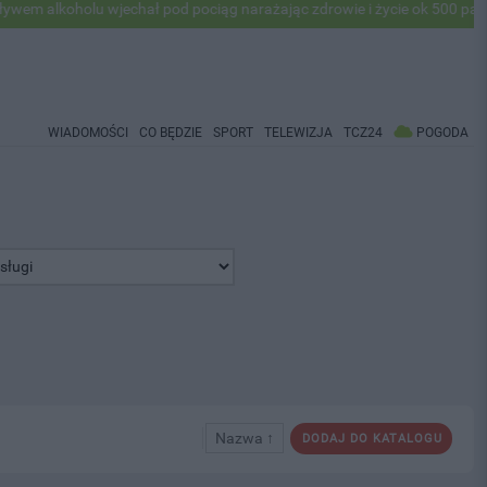
holu wjechał pod pociąg narażając zdrowie i życie ok 500 pasażerów! 
WIADOMOŚCI
CO BĘDZIE
SPORT
TELEWIZJA
TCZ24
POGODA
Nazwa ↑
DODAJ DO KATALOGU