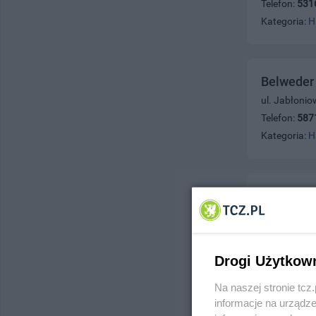
Telefon:
531
Kategoria:
H
Belweder
ul. Jabłoni
Telefon:
587
Kategoria:
H
Białas H
ul. Jedności
Telefon:
531
Kategoria:
H
Drogi Użytkow
Na naszej stronie tc
informacje na urządze