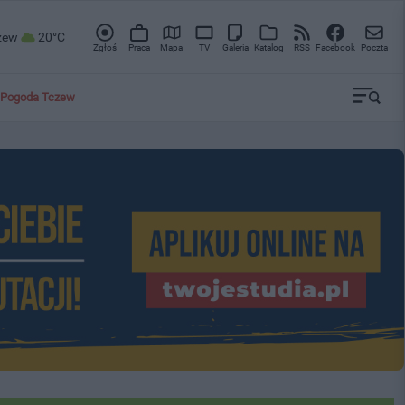
zew
20°C
Zgłoś
Praca
Mapa
TV
Galeria
Katalog
RSS
Facebook
Poczta
Pogoda Tczew