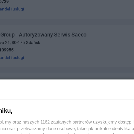
6729
andel i usługi
 Group - Autoryzowany Serwis Saeco
owa 21, 80-175 Gdańsk
109955
andel i usługi
alina Sklep Chemiczno-Kosmetyczny
 Narodu 16, 83-110 Tczew
4986
andel i usługi
niku,
z.pl, my oraz naszych 1162 zaufanych partnerów uzyskujemy dostęp
niu oraz przetwarzamy dane osobowe, takie jak unikalne identyfikat