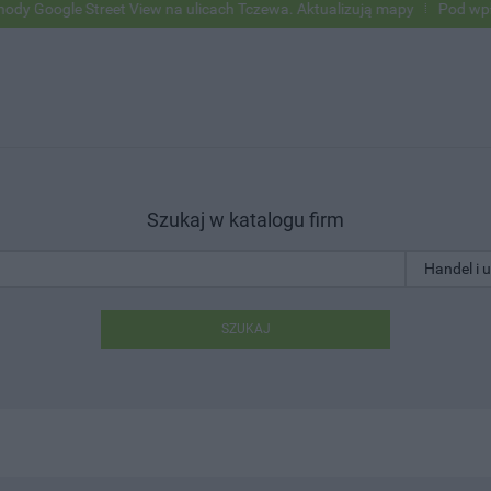
e Street View na ulicach Tczewa. Aktualizują mapy
Pod wpływem alko
Szukaj w katalogu firm
SZUKAJ