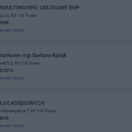
ONSULTINGOWO- USŁUGOWE BHP
ego 2c, 83-110 Tczew
7038
andel i usługi
chunkowe mgr Barbara Rybak
wej 5/2, 83-110 Tczew
312213
andel i usługi
SŁUG KSIĘGOWYCH
 Westerplatte 7, 83-110 Tczew
4018
andel i usługi