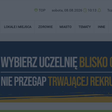
TOP
sobota, 08.08.2026
10:13
Tc
LOKALE I MIEJSCA
ZDROWIE
MIASTO
TEMATY
INNE