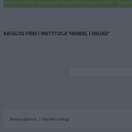
ny Tczew. Na początek Shaun Baker & Jessica Jean
Samochody Googl
KATALOG FIRM I INSTYTUCJI "HANDEL I USŁUGI"
Strona główna
Handel i usługi