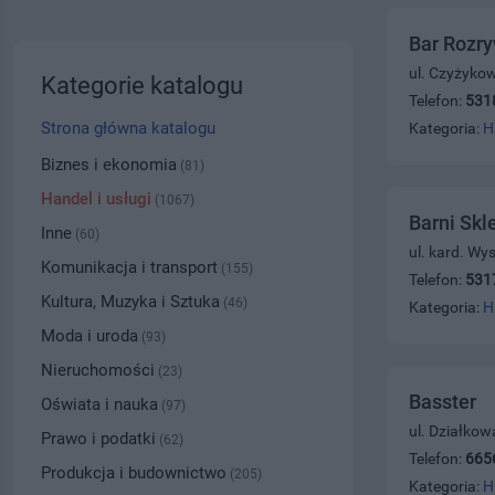
Bar Rozr
ul. Czyżyko
Kategorie katalogu
Telefon:
531
Strona główna katalogu
Kategoria:
H
Biznes i ekonomia
(81)
Handel i usługi
(1067)
Barni Skl
Inne
(60)
ul. kard. Wy
Komunikacja i transport
(155)
Telefon:
531
Kultura, Muzyka i Sztuka
(46)
Kategoria:
H
Moda i uroda
(93)
Nieruchomości
(23)
Basster
Oświata i nauka
(97)
ul. Działkow
Prawo i podatki
(62)
Telefon:
665
Produkcja i budownictwo
(205)
Kategoria:
H