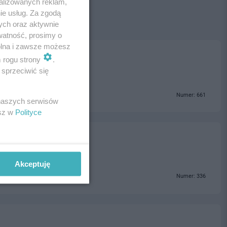
alizowanych reklam,
ie usług. Za zgodą
ych oraz aktywnie
watność, prosimy o
wolna i zawsze możesz
m rogu strony
.
sprzeciwić się
Numer: 661
 naszych serwisów
esz w
Polityce
Akceptuję
Numer: 336