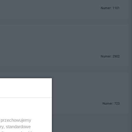
Numer: 1101
Numer: 2902
Numer: 723
 i przechowujemy
ory, standardowe