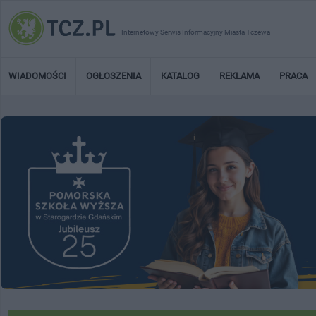
Internetowy Serwis Informacyjny Miasta Tczewa
WIADOMOŚCI
OGŁOSZENIA
KATALOG
REKLAMA
PRACA