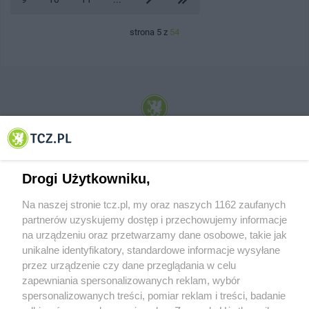
strona 5 z
54
© 2001-2026 Tczew - TCZ.PL Sp. z o.o. Internetowy Serwis Informacyjny Miasta
Tczewa
Drogi Użytkowniku,
Na naszej stronie tcz.pl, my oraz naszych 1162 zaufanych
partnerów uzyskujemy dostęp i przechowujemy informacje
na urządzeniu oraz przetwarzamy dane osobowe, takie jak
unikalne identyfikatory, standardowe informacje wysyłane
przez urządzenie czy dane przeglądania w celu
zapewniania spersonalizowanych reklam, wybór
O FIRMIE
POLITYKA PRYWATNOŚCI
HOSTING
spersonalizowanych treści, pomiar reklam i treści, badanie
REKLAMA
WSPÓŁPRACA
RSS
FACEBOOK
KONTAKT