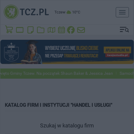
Tczew
10°C
Toggl
naviga
to Gminy Tczew. Na początek Shaun Baker & Jessica Jean
Samochody
KATALOG FIRM I INSTYTUCJI "HANDEL I USŁUGI"
Szukaj w katalogu firm