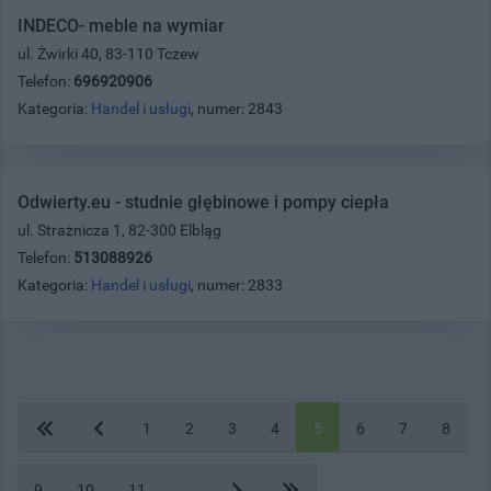
INDECO- meble na wymiar
ul. Żwirki 40, 83-110 Tczew
Telefon:
696920906
Kategoria:
Handel i usługi
, numer: 2843
Odwierty.eu - studnie głębinowe i pompy ciepła
ul. Strażnicza 1, 82-300 Elbląg
Telefon:
513088926
Kategoria:
Handel i usługi
, numer: 2833
1
2
3
4
5
6
7
8
9
10
11
...