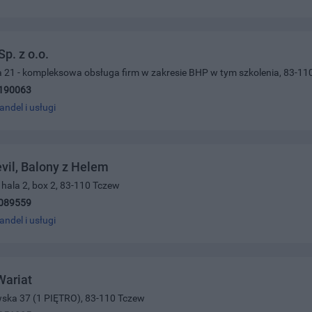
p. z o.o.
a 21 - kompleksowa obsługa firm w zakresie BHP w tym szkolenia, 83-11
190063
andel i usługi
il, Balony z Helem
, hala 2, box 2, 83-110 Tczew
089559
andel i usługi
Wariat
wska 37 (1 PIĘTRO), 83-110 Tczew