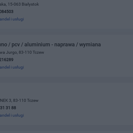
ka, 15-063 Białystok
084503
andel i usługi
no / pcv / aluminium - naprawa / wymiana
awa Jurgo, 83-110 Tczew
216289
andel i usługi
NEK 3, 83-110 Tczew
31 31 88
andel i usługi