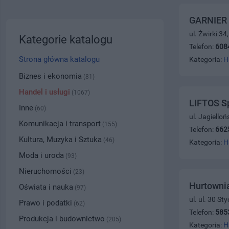
GARNIER
ul. Żwirki 3
Kategorie katalogu
Telefon:
608
Strona główna katalogu
Kategoria:
H
Biznes i ekonomia
(81)
Handel i usługi
(1067)
LIFTOS Sp
Inne
(60)
ul. Jagiello
Komunikacja i transport
(155)
Telefon:
662
Kultura, Muzyka i Sztuka
(46)
Kategoria:
H
Moda i uroda
(93)
Nieruchomości
(23)
Hurtownia
Oświata i nauka
(97)
ul. ul. 30 S
Prawo i podatki
(62)
Telefon:
585
Produkcja i budownictwo
(205)
Kategoria:
H