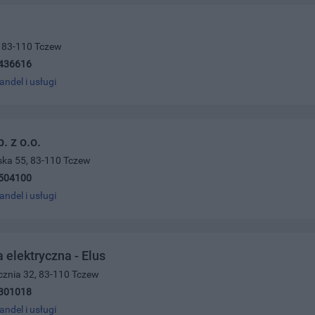
4, 83-110 Tczew
436616
andel i usługi
. z o.o.
ńska 55, 83-110 Tczew
504100
andel i usługi
 elektryczna - Elus
tycznia 32, 83-110 Tczew
301018
andel i usługi