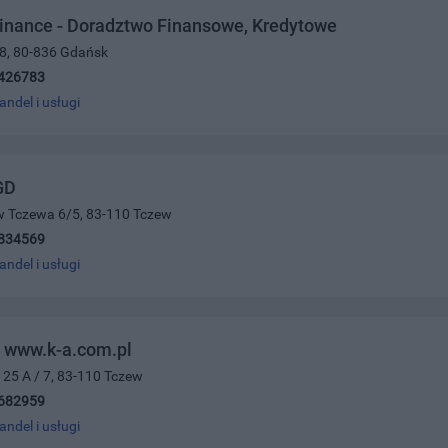
inance - Doradztwo Finansowe, Kredytowe
/8, 80-836 Gdańsk
426783
andel i usługi
GD
w Tczewa 6/5, 83-110 Tczew
834569
andel i usługi
 www.k-a.com.pl
o 25 A / 7, 83-110 Tczew
682959
andel i usługi