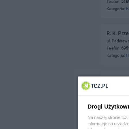
Telefon:
516
Kategoria:
H
R. K. Prz
ul. Paderew
Telefon:
695
Kategoria:
H
Małgorza
ul. Armii Kr
Telefon:
585
Kategoria:
H
Drogi Użytkow
Na naszej stronie tc
informacje na urządze