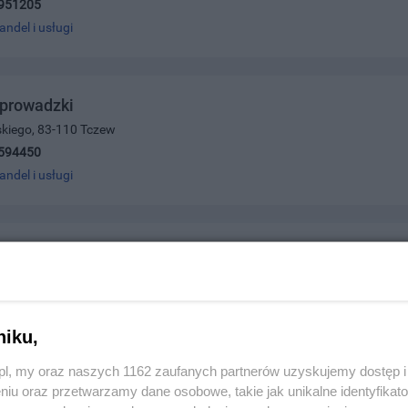
951205
andel i usługi
eprowadzki
skiego, 83-110 Tczew
594450
andel i usługi
ta Wojciechowska Kwiaciarnia SONIA
ajowej 19d, 83-110 Tczew
327472
andel i usługi
niku,
z.pl, my oraz naszych 1162 zaufanych partnerów uzyskujemy dostęp
niu oraz przetwarzamy dane osobowe, takie jak unikalne identyfikat