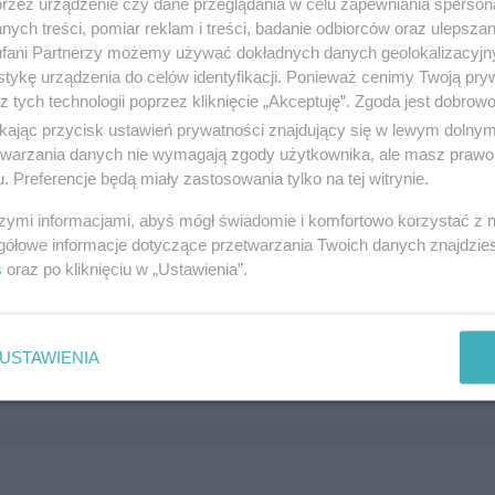
przez urządzenie czy dane przeglądania w celu zapewniania sperson
ych treści, pomiar reklam i treści, badanie odbiorców oraz ulepszan
fani Partnerzy możemy używać dokładnych danych geolokalizacyjn
tykę urządzenia do celów identyfikacji. Ponieważ cenimy Twoją pry
z tych technologii poprzez kliknięcie „Akceptuję”. Zgoda jest dobro
MOCHODÓW 784-136-136
ikając przycisk ustawień prywatności znajdujący się w lewym dolny
1, 81-392 gdynia
etwarzania danych nie wymagają zgody użytkownika, ale masz prawo 
. Preferencje będą miały zastosowania tylko na tej witrynie.
136136
andel i usługi
szymi informacjami, abyś mógł świadomie i komfortowo korzystać z
gółowe informacje dotyczące przetwarzania Twoich danych znajdzi
s
oraz po kliknięciu w „Ustawienia”.
OKIEN PCV ( drewno i aluminium)
3-110 Tczew
USTAWIENIA
216289
andel i usługi