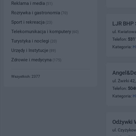
Reklama i media
(51)
Rozrywka i gastronomia
(70)
Sport i rekreacja
(23)
LJR BHP S
Telekomunikacja i komputery
ul. Kwiatow
(60)
Telefon:
531
Turystyka i noclegi
(20)
Kategoria:
H
Urzędy i Instytucje
(89)
Zdrowie i medycyna
(175)
Angel&Dev
Wszystkich: 2377
ul. Żwirki 42
Telefon:
504
Kategoria:
H
Odżywki 
ul. Czyżyko