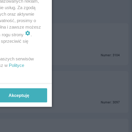
alizowanych reklam,
ie usług. Za zgodą
ych oraz aktywnie
watność, prosimy o
wolna i zawsze możesz
m rogu strony
.
sprzeciwić się
Numer: 3104
 naszych serwisów
esz w
Polityce
Akceptuję
Numer: 3097