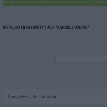
iny Tczew. Na początek Shaun Baker & Jessica Jean
Samochody Googl
KATALOG FIRM I INSTYTUCJI "HANDEL I USŁUGI"
Strona główna
Handel i usługi