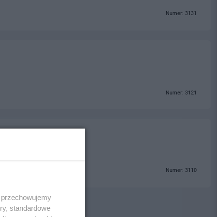
Numer: 3131
Numer: 3121
Numer: 3110
 i przechowujemy
ory, standardowe