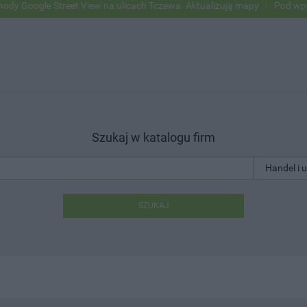
e Street View na ulicach Tczewa. Aktualizują mapy
Pod wpływem alk
Szukaj w katalogu firm
SZUKAJ