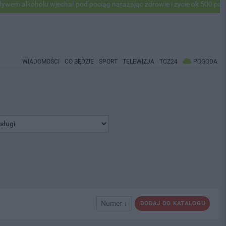
oholu wjechał pod pociąg narażając zdrowie i życie ok 500 pasażerów! 
WIADOMOŚCI
CO BĘDZIE
SPORT
TELEWIZJA
TCZ24
POGODA
Numer ↓
DODAJ DO KATALOGU