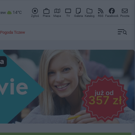
zew
14°C
Zgłoś
Praca
Mapa
TV
Galeria
Katalog
RSS
Facebook
Poczta
Pogoda Tczew