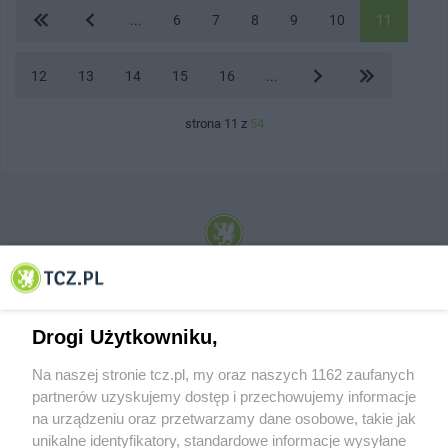
...
6
7
8
9
10
11
12
13
14
15
16
...
strona 11 z
54
© 2001-2026 Tczew - TCZ.PL Sp. z o.o. Internetowy Serwis Informacyjny Miasta
Tczewa
Drogi Użytkowniku,
Na naszej stronie tcz.pl, my oraz naszych 1162 zaufanych
partnerów uzyskujemy dostęp i przechowujemy informacje
na urządzeniu oraz przetwarzamy dane osobowe, takie jak
unikalne identyfikatory, standardowe informacje wysyłane