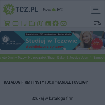
Tczew
20°C
Toggl
naviga
to Gminy Tczew. Na początek Shaun Baker & Jessica Jean
Samochody 
KATALOG FIRM I INSTYTUCJI "HANDEL I USŁUGI"
Szukaj w katalogu firm