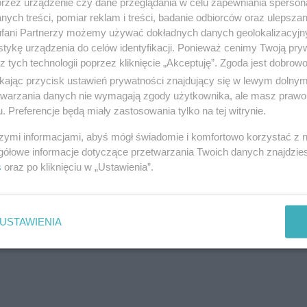
przez urządzenie czy dane przeglądania w celu zapewniania sperson
Skup Aut
ych treści, pomiar reklam i treści, badanie odbiorców oraz ulepszan
fani Partnerzy możemy używać dokładnych danych geolokalizacyjn
ul. Tczew, 83-110 Tczew
tykę urządzenia do celów identyfikacji. Ponieważ cenimy Twoją pry
Telefon:
505964223
z tych technologii poprzez kliknięcie „Akceptuję”. Zgoda jest dobro
Kategoria:
Handel i usługi
ikając przycisk ustawień prywatności znajdujący się w lewym dolny
etwarzania danych nie wymagają zgody użytkownika, ale masz prawo 
. Preferencje będą miały zastosowania tylko na tej witrynie.
szymi informacjami, abyś mógł świadomie i komfortowo korzystać z
Serwis klimatyzacji samochodowej 
gółowe informacje dotyczące przetwarzania Twoich danych znajdzi
inne
s
oraz po kliknięciu w „Ustawienia”.
ul. Rokicka 17, 83-110 Tczew
Telefon:
731548948
Kategoria:
Handel i usługi
USTAWIENIA