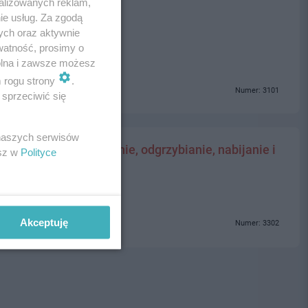
alizowanych reklam,
ie usług. Za zgodą
ych oraz aktywnie
watność, prosimy o
wolna i zawsze możesz
m rogu strony
.
Numer: 3101
sprzeciwić się
 naszych serwisów
- przegląd, czyszczenie, odgrzybianie, nabijanie i
esz w
Polityce
Akceptuję
Numer: 3302