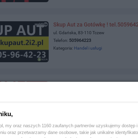
Skup Aut za Gotówkę ! tel.505964
ul. Gdańska, 83-110 Tczew
Telefon:
505964223
Kategoria:
Handel i usługi
Skup Aut Samochodów Tczew i Ok
ul. Tczewska 31, 83-032 Kolnik
Telefon:
794430044
Kategoria:
Handel i usługi
niku,
z.pl, my oraz naszych 1160 zaufanych partnerów uzyskujemy dostęp
niu oraz przetwarzamy dane osobowe, takie jak unikalne identyfikat