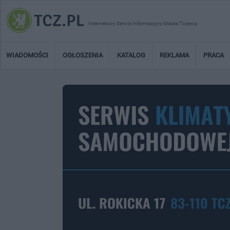
Internetowy Serwis Informacyjny Miasta Tczewa
WIADOMOŚCI
OGŁOSZENIA
KATALOG
REKLAMA
PRACA