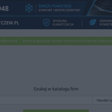
e
Nowa propozycja zamiast wieżowca na dawnej działce po USC
P
Szukaj w katalogu firm