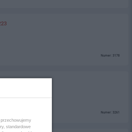
223
Numer: 3178
olice
Numer: 3261
 i przechowujemy
ory, standardowe