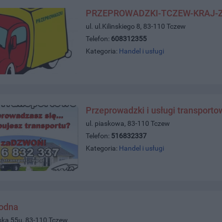
PRZEPROWADZKI-TCZEW-KRAJ-
ul. ul.Kilinskiego 8, 83-110 Tczew
Telefon:
608312355
Kategoria:
Handel i usługi
Przeprowadzki i usługi transporto
ul. piaskowa, 83-110 Tczew
Telefon:
516832337
Kategoria:
Handel i usługi
wodna
ńska 55u, 83-110 Tczew