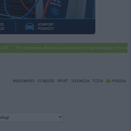
od wpływem alkoholu wjechał pod pociąg narażając zdrowie i życie ok 5
WIADOMOŚCI
CO BĘDZIE
SPORT
TELEWIZJA
TCZ24
POGODA