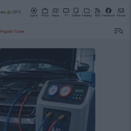
zew
28°C
Zgłoś
Praca
Mapa
TV
Galeria
Katalog
RSS
Facebook
Poczta
Pogoda Tczew