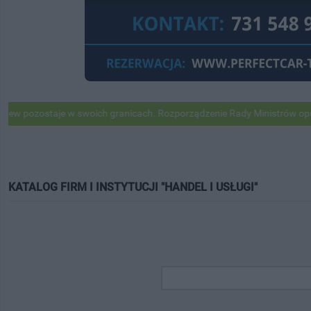
taje w swoich granicach. Rozporządzenie Rady Ministrów opublikowan
KATALOG FIRM I INSTYTUCJI "HANDEL I USŁUGI"