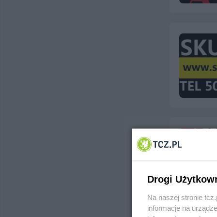
Drogi Użytkow
Na naszej stronie tc
informacje na urządze