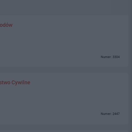
hodów
Numer: 3304
stwo Cywilne
Numer: 2447