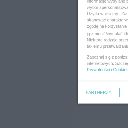
informacje wysyłane 
wybór spersonalizowan
Użytkownika my i Zau
skanować charakterys
zgodę na korzystanie 
ją zmienić/wycofać kl
Niektóre rodzaje prz
takiemu przetwarzaniu
Zapoznaj się z poniż
internetowych. Szcze
Prywatności
i
Cookie
PARTNERZY