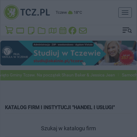
Tczew
18°C
Toggl
naviga
to Gminy Tczew. Na początek Shaun Baker & Jessica Jean
Samochody 
KATALOG FIRM I INSTYTUCJI "HANDEL I USŁUGI"
Szukaj w katalogu firm