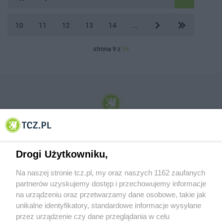
10
11
12
13
14
...
strona 9 z
54
© 2001-2026 Tczew - TCZ.PL Sp. z o.o. Internetowy Serwis Informacyjny Miasta
Tczewa
Drogi Użytkowniku,
Na naszej stronie tcz.pl, my oraz naszych 1162 zaufanych
partnerów uzyskujemy dostęp i przechowujemy informacje
na urządzeniu oraz przetwarzamy dane osobowe, takie jak
unikalne identyfikatory, standardowe informacje wysyłane
przez urządzenie czy dane przeglądania w celu