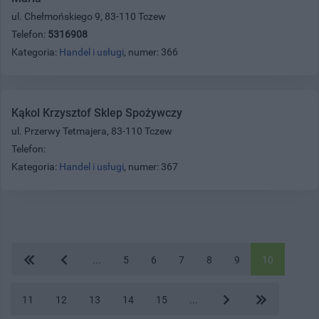
ul. Chełmońskiego 9, 83-110 Tczew
Telefon:
5316908
Kategoria:
Handel i usługi
, numer: 366
Kąkol Krzysztof Sklep Spożywczy
ul. Przerwy Tetmajera, 83-110 Tczew
Telefon:
Kategoria:
Handel i usługi
, numer: 367
...
5
6
7
8
9
10
11
12
13
14
15
...