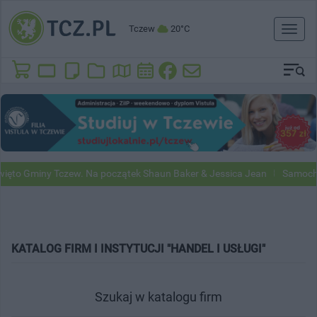
Tczew
20°C
Toggl
naviga
to Gminy Tczew. Na początek Shaun Baker & Jessica Jean
Samochody 
KATALOG FIRM I INSTYTUCJI "HANDEL I USŁUGI"
Szukaj w katalogu firm