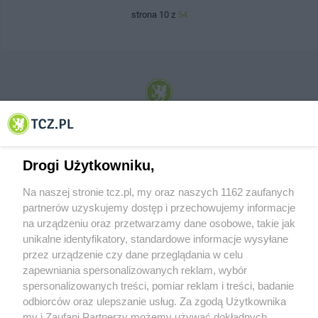
strona 10 z
54
© 2001-2026 Tczew - TCZ.PL Sp. z o.o. Internetowy Serwis Informacyjny Miasta
Tczewa
Drogi Użytkowniku,
Na naszej stronie tcz.pl, my oraz naszych 1162 zaufanych
partnerów uzyskujemy dostęp i przechowujemy informacje
na urządzeniu oraz przetwarzamy dane osobowe, takie jak
unikalne identyfikatory, standardowe informacje wysyłane
przez urządzenie czy dane przeglądania w celu
zapewniania spersonalizowanych reklam, wybór
O FIRMIE
POLITYKA PRYWATNOŚCI
HOSTING
spersonalizowanych treści, pomiar reklam i treści, badanie
REKLAMA
WSPÓŁPRACA
RSS
FACEBOOK
KONTAKT
odbiorców oraz ulepszanie usług. Za zgodą Użytkownika
my i Zaufani Partnerzy możemy używać dokładnych