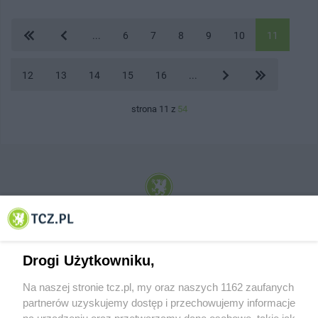
...
6
7
8
9
10
11
12
13
14
15
16
...
strona 11 z
54
© 2001-2026 Tczew - TCZ.PL Sp. z o.o. Internetowy Serwis Informacyjny Miasta
Tczewa
Drogi Użytkowniku,
Na naszej stronie tcz.pl, my oraz naszych 1162 zaufanych
partnerów uzyskujemy dostęp i przechowujemy informacje
na urządzeniu oraz przetwarzamy dane osobowe, takie jak