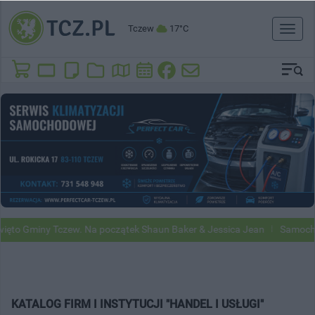
Tczew
17°C
Toggl
naviga
to Gminy Tczew. Na początek Shaun Baker & Jessica Jean
Samochody 
KATALOG FIRM I INSTYTUCJI "HANDEL I USŁUGI"