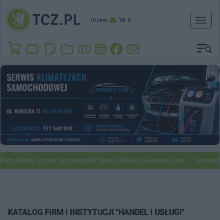
Tczew
16°C
Toggl
naviga
y Tczew. Na początek Shaun Baker & Jessica Jean
Samochody Google
KATALOG FIRM I INSTYTUCJI "HANDEL I USŁUGI"