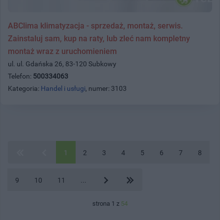
ABClima klimatyzacja - sprzedaż, montaż, serwis.
Zainstaluj sam, kup na raty, lub zleć nam kompletny
montaż wraz z uruchomieniem
ul. ul. Gdańska 26, 83-120 Subkowy
Telefon:
500334063
Kategoria:
Handel i usługi
, numer: 3103
1
2
3
4
5
6
7
8
9
10
11
...
strona 1 z
54