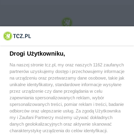
© 2001-2026 Tczew - TCZ.PL Sp. z o.o. Internetowy Serwis Informacyjny Miasta
Tczewa
Drogi Użytkowniku,
Na naszej stronie tcz.pl, my oraz naszych 1162 zaufanych
partnerów uzyskujemy dostęp i przechowujemy informacje
na urządzeniu oraz przetwarzamy dane osobowe, takie jak
unikalne identyfikatory, standardowe informacje wysyłane
przez urządzenie czy dane przeglądania w celu
zapewniania spersonalizowanych reklam, wybór
O FIRMIE
POLITYKA PRYWATNOŚCI
HOSTING
spersonalizowanych treści, pomiar reklam i treści, badanie
REKLAMA
WSPÓŁPRACA
RSS
FACEBOOK
KONTAKT
odbiorców oraz ulepszanie usług. Za zgodą Użytkownika
my i Zaufani Partnerzy możemy używać dokładnych
Nasze serwisy
danych geolokalizacyjnych oraz aktywnie skanować
charakterystykę urządzenia do celów identyfikacji.