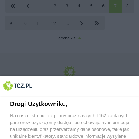
...
2
3
4
5
6
7
8
9
10
11
12
...
strona 7 z
54
© 2001-2026 Tczew - TCZ.PL Sp. z o.o. Internetowy Serwis Informacyjny Miasta
Tczewa
Drogi Użytkowniku,
Na naszej stronie tcz.pl, my oraz naszych 1162 zaufanych
partnerów uzyskujemy dostęp i przechowujemy informacje
na urządzeniu oraz przetwarzamy dane osobowe, takie jak
unikalne identyfikatory, standardowe informacje wysyłane