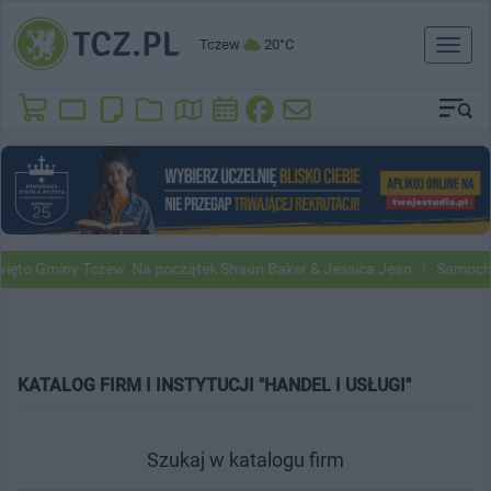
Tczew
20°C
Toggl
naviga
to Gminy Tczew. Na początek Shaun Baker & Jessica Jean
Samochody 
KATALOG FIRM I INSTYTUCJI "HANDEL I USŁUGI"
Szukaj w katalogu firm