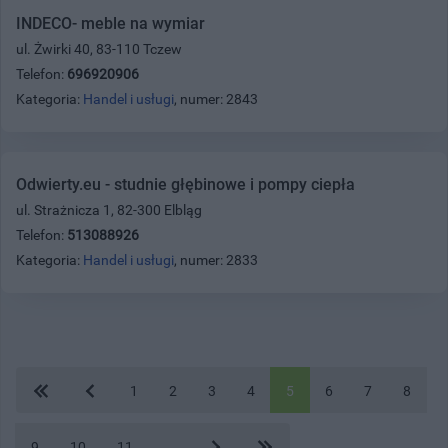
INDECO- meble na wymiar
ul. Żwirki 40, 83-110 Tczew
Telefon:
696920906
Kategoria:
Handel i usługi
, numer: 2843
Odwierty.eu - studnie głębinowe i pompy ciepła
ul. Strażnicza 1, 82-300 Elbląg
Telefon:
513088926
Kategoria:
Handel i usługi
, numer: 2833
1
2
3
4
5
6
7
8
9
10
11
...