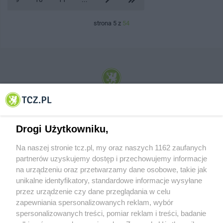
strona 5 z
54
© 2001-2026 Tczew - TCZ.PL Sp. z o.o. Internetowy Serwis Informacyjny Miasta
Tczewa
Drogi Użytkowniku,
Na naszej stronie tcz.pl, my oraz naszych 1162 zaufanych
partnerów uzyskujemy dostęp i przechowujemy informacje
na urządzeniu oraz przetwarzamy dane osobowe, takie jak
unikalne identyfikatory, standardowe informacje wysyłane
przez urządzenie czy dane przeglądania w celu
zapewniania spersonalizowanych reklam, wybór
O FIRMIE
POLITYKA PRYWATNOŚCI
HOSTING
spersonalizowanych treści, pomiar reklam i treści, badanie
REKLAMA
WSPÓŁPRACA
RSS
FACEBOOK
KONTAKT