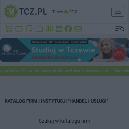
Tczew
20°C
Toggl
naviga
to Gminy Tczew. Na początek Shaun Baker & Jessica Jean
Samochody
KATALOG FIRM I INSTYTUCJI "HANDEL I USŁUGI"
Szukaj w katalogu firm