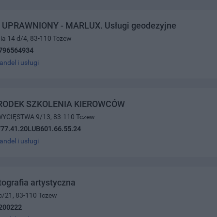
UPRAWNIONY - MARLUX. Usługi geodezyjne
nia 14 d/4, 83-110 Tczew
796564934
andel i usługi
RODEK SZKOLENIA KIEROWCÓW
WYCIĘSTWA 9/13, 83-110 Tczew
777.41.20LUB601.66.55.24
andel i usługi
tografia artystyczna
c/21, 83-110 Tczew
200222