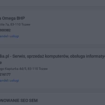
a Omega BHP
atte 7a, 83-110 Tczew
300382
andel i usługi
a.pl - Serwis, sprzedaż komputerów, obsługa informatyc
e
ego Kapturka 4d/5, 83-110 Tczew
216177
andel i usługi
NOWANIE SEO SEM