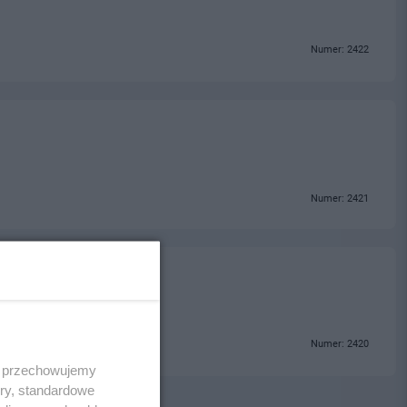
Numer: 2422
Numer: 2421
Numer: 2420
 i przechowujemy
ory, standardowe