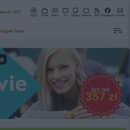
zew
14°C
Zgłoś
Praca
Mapa
TV
Galeria
Katalog
RSS
Facebook
Poczta
Pogoda Tczew