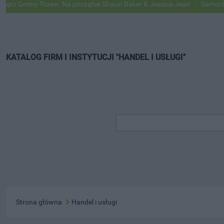
iny Tczew. Na początek Shaun Baker & Jessica Jean
Samochody Googl
KATALOG FIRM I INSTYTUCJI "HANDEL I USŁUGI"
Strona główna
Handel i usługi