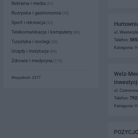
Reklama i media
(51)
Rozrywka i gastronomia
(70)
Sport i rekreacja
(23)
Hurtowni
Telekomunikacja i komputery
ul. Westerpl
(60)
Telefon:
585
Turystyka i noclegi
(20)
Kategoria:
H
Urzędy i Instytucje
(89)
Zdrowie i medycyna
(175)
Welz-Medi
Wszystkich: 2377
inwestycj
ul. Czerwon
Telefon:
792
Kategoria:
H
POZYCJO