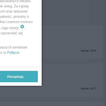
alizowanych reklam,
ie usług. Za zgodą
ych oraz aktywnie
watność, prosimy o
wolna i zawsze możesz
m rogu strony
.
sprzeciwić się
 naszych serwisów
Numer: 2419
esz w
Polityce
Akceptuję
Numer: 2417