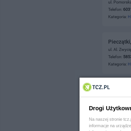
ul. Pomorsk
Telefon:
603
Kategoria:
H
Pieczątki
ul. Al. Zwyc
Telefon:
585
Kategoria:
H
Systemy g
ul. Orzeszko
Telefon:
883
Drogi Użytkow
Kategoria:
H
Na naszej stronie tc
informacje na urządze