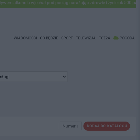
holu wjechał pod pociąg narażając zdrowie i życie ok 500 pasażerów! 
WIADOMOŚCI
CO BĘDZIE
SPORT
TELEWIZJA
TCZ24
POGODA
Numer ↓
DODAJ DO KATALOGU