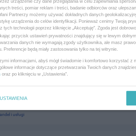
przez urządzenie czy dane przeglądania w celu zapewniania sperson
ych treści, pomiar reklam i treści, badanie odbiorców oraz ulepszan
fani Partnerzy możemy używać dokładnych danych geolokalizacyjn
tykę urządzenia do celów identyfikacji. Ponieważ cenimy Twoją pry
z tych technologii poprzez kliknięcie „Akceptuję”. Zgoda jest dobro
ikając przycisk ustawień prywatności znajdujący się w lewym dolny
r Marcin Kubista
etwarzania danych nie wymagają zgody użytkownika, ale masz prawo 
. Preferencje będą miały zastosowania tylko na tej witrynie.
ki 10b, 83-110 Tczew
521970
szymi informacjami, abyś mógł świadomie i komfortowo korzystać z
andel i usługi
gółowe informacje dotyczące przetwarzania Twoich danych znajdzi
s
oraz po kliknięciu w „Ustawienia”.
TRONICS S.A. TCZEW
USTAWIENIA
 20 na stacji LOTOS, 83-110 Tczew
316480
andel i usługi