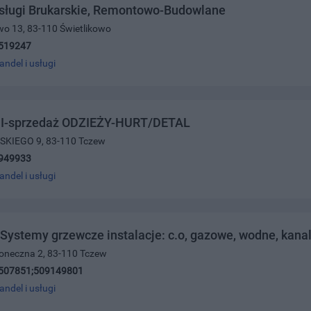
Usługi Brukarskie, Remontowo-Budowlane
owo 13, 83-110 Świetlikowo
519247
andel i usługi
I-sprzedaż ODZIEŻY-HURT/DETAL
ŃSKIEGO 9, 83-110 Tczew
949933
andel i usługi
stemy grzewcze instalacje: c.o, gazowe, wodne, kanal
Słoneczna 2, 83-110 Tczew
507851;509149801
andel i usługi