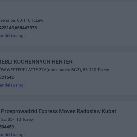
rsena 5a, 83-110 Tczew
425145,668447575
andel i usługi
MEBLI KUCHENNYCH HENTER
ÓW WESTERPLATTE 27A(obok banku BGŻ), 83-110 Tczew
321642
andel i usługi
t Przeprowadzki Express Moves Radosław Kubat
 2c, 83-110 Tczew
594450
andel i usługi