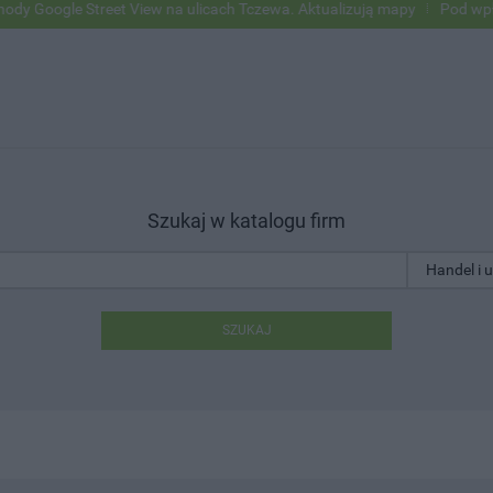
e Street View na ulicach Tczewa. Aktualizują mapy
Pod wpływem alko
Szukaj w katalogu firm
SZUKAJ