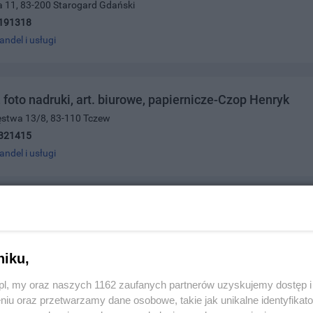
a 11, 83-200 Starogard Gdański
191318
andel i usługi
, foto nadruki, art. biurowe, papiernicze-Czop Henryk
ięstwa 13/8, 83-110 Tczew
321415
andel i usługi
rzewcze i wodno kanalizacyjne
wej 8b/1, 83-110 Tczew
521970
niku,
andel i usługi
z.pl, my oraz naszych 1162 zaufanych partnerów uzyskujemy dostęp
niu oraz przetwarzamy dane osobowe, takie jak unikalne identyfikat