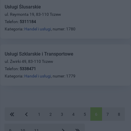
Usługi Ślusarskie
ul. Reymonta 19, 83-110 Tczew
Telefon:
5311184
Kategoria:
Handel i usługi
, numer: 1780
Usługi Szklarskie i Transportowe
ul. Żwirki 49, 83-110 Tczew
Telefon:
5338471
Kategoria:
Handel i usługi
, numer: 1779
1
2
3
4
5
6
7
8
9
10
11
...