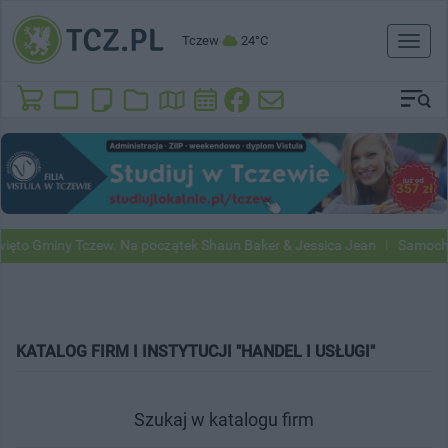
Tczew
24°C
Toggl
naviga
to Gminy Tczew. Na początek Shaun Baker & Jessica Jean
Samochody 
KATALOG FIRM I INSTYTUCJI "HANDEL I USŁUGI"
Szukaj w katalogu firm