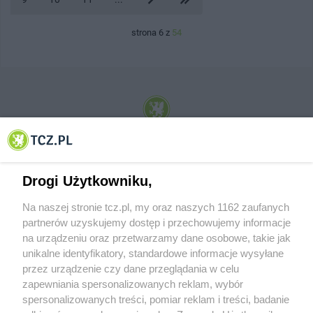
strona 6 z
54
© 2001-2026 Tczew - TCZ.PL Sp. z o.o. Internetowy Serwis Informacyjny Miasta
Tczewa
Drogi Użytkowniku,
Na naszej stronie tcz.pl, my oraz naszych 1162 zaufanych
partnerów uzyskujemy dostęp i przechowujemy informacje
na urządzeniu oraz przetwarzamy dane osobowe, takie jak
unikalne identyfikatory, standardowe informacje wysyłane
przez urządzenie czy dane przeglądania w celu
zapewniania spersonalizowanych reklam, wybór
O FIRMIE
POLITYKA PRYWATNOŚCI
HOSTING
spersonalizowanych treści, pomiar reklam i treści, badanie
REKLAMA
WSPÓŁPRACA
RSS
FACEBOOK
KONTAKT