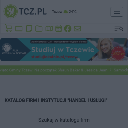
Tczew
24°C
Toggl
naviga
to Gminy Tczew. Na początek Shaun Baker & Jessica Jean
Samochody 
KATALOG FIRM I INSTYTUCJI "HANDEL I USŁUGI"
Szukaj w katalogu firm