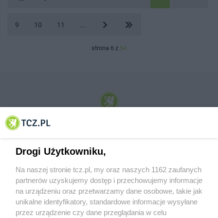
9
10
11
...
strona 6 z
54
© 2001-2026 Tczew - TCZ.PL Sp. z o.o. Internetowy Serwis Informacyjny Miasta
Tczewa
Drogi Użytkowniku,
Na naszej stronie tcz.pl, my oraz naszych 1162 zaufanych
partnerów uzyskujemy dostęp i przechowujemy informacje
na urządzeniu oraz przetwarzamy dane osobowe, takie jak
unikalne identyfikatory, standardowe informacje wysyłane
przez urządzenie czy dane przeglądania w celu