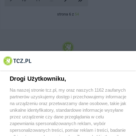
strona 6 z
54
© 2001-2026 Tczew - TCZ.PL Sp. z o.o. Internetowy Serwis Informacyjny Miasta
Tczewa
Drogi Użytkowniku,
Na naszej stronie tcz.pl, my oraz naszych 1162 zaufanych
partnerów uzyskujemy dostęp i przechowujemy informacje
na urządzeniu oraz przetwarzamy dane osobowe, takie jak
unikalne identyfikatory, standardowe informacje wysyłane
przez urządzenie czy dane przeglądania w celu
zapewniania spersonalizowanych reklam, wybór
O FIRMIE
POLITYKA PRYWATNOŚCI
HOSTING
spersonalizowanych treści, pomiar reklam i treści, badanie
REKLAMA
WSPÓŁPRACA
RSS
FACEBOOK
KONTAKT