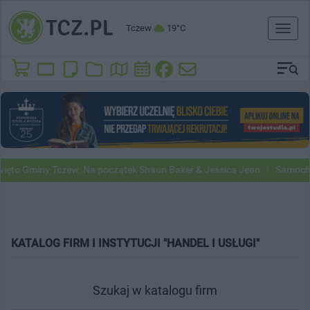
Tczew
19°C
Toggl
naviga
to Gminy Tczew. Na początek Shaun Baker & Jessica Jean
Samochody 
KATALOG FIRM I INSTYTUCJI "HANDEL I USŁUGI"
Szukaj w katalogu firm