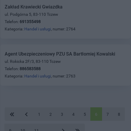
Zakład Krawiecki Gwiazdka
ul. Podgórna 5, 83-110 Tczew
Telefon:
691355498
Kategoria:
Handel i usługi
, numer: 2764
Agent Ubezpieczeniowy PZU SA Bartłomiej Kowalski
ul. Rokicka 2F/3, 83-110 Tczew
Telefon:
886583588
Kategoria:
Handel i usługi
, numer: 2763
1
2
3
4
5
6
7
8
9
10
11
...