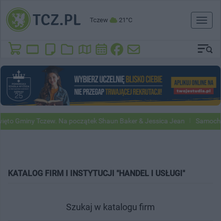
Tczew
21°C
Toggl
naviga
to Gminy Tczew. Na początek Shaun Baker & Jessica Jean
Samochody 
KATALOG FIRM I INSTYTUCJI "HANDEL I USŁUGI"
Szukaj w katalogu firm