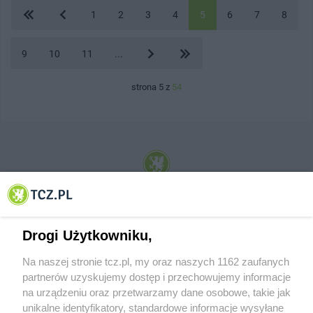
1
2
3
4
5
6
7
8
9
10
11
...
strona 5 z
54
© 2001-2026 Tczew - TCZ.PL Sp. z o.o. Internetowy Serwis Informacyjny Miasta
Tczewa
Drogi Użytkowniku,
Na naszej stronie tcz.pl, my oraz naszych 1162 zaufanych
partnerów uzyskujemy dostęp i przechowujemy informacje
na urządzeniu oraz przetwarzamy dane osobowe, takie jak
unikalne identyfikatory, standardowe informacje wysyłane