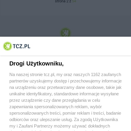
strona 2 z
54
© 2001-2026 Tczew - TCZ.PL Sp. z o.o. Internetowy Serwis Informacyjny Miasta
Tczewa
Drogi Użytkowniku,
Na naszej stronie tcz.pl, my oraz naszych 1162 zaufanych
partnerów uzyskujemy dostęp i przechowujemy informacje
na urządzeniu oraz przetwarzamy dane osobowe, takie jak
unikalne identyfikatory, standardowe informacje wysyłane
przez urządzenie czy dane przeglądania w celu
zapewniania spersonalizowanych reklam, wybór
O FIRMIE
POLITYKA PRYWATNOŚCI
HOSTING
spersonalizowanych treści, pomiar reklam i treści, badanie
REKLAMA
WSPÓŁPRACA
RSS
FACEBOOK
KONTAKT
odbiorców oraz ulepszanie usług. Za zgodą Użytkownika
my i Zaufani Partnerzy możemy używać dokładnych
Nasze serwisy