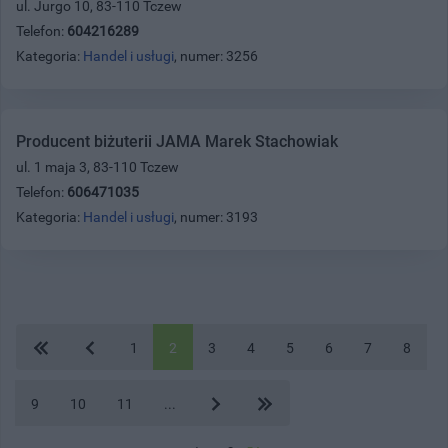
ul. Jurgo 10, 83-110 Tczew
Telefon:
604216289
Kategoria:
Handel i usługi
, numer: 3256
Producent biżuterii JAMA Marek Stachowiak
ul. 1 maja 3, 83-110 Tczew
Telefon:
606471035
Kategoria:
Handel i usługi
, numer: 3193
1
2
3
4
5
6
7
8
9
10
11
...