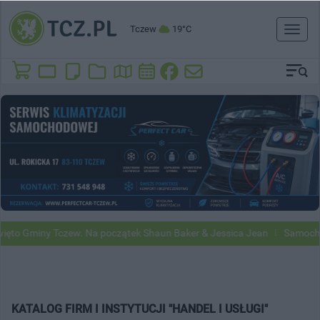
Tczew
19°C
Toggl
naviga
iny Tczew. Na początek Shaun Baker & Jessica Jean
Samochody Goog
KATALOG FIRM I INSTYTUCJI "HANDEL I USŁUGI"