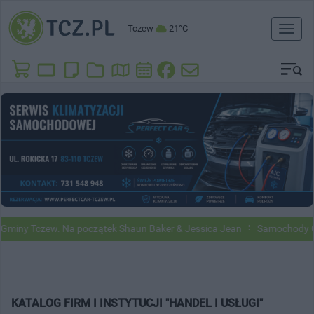
Tczew
21°C
Toggl
naviga
miny Tczew. Na początek Shaun Baker & Jessica Jean
Samochody Goo
KATALOG FIRM I INSTYTUCJI "HANDEL I USŁUGI"