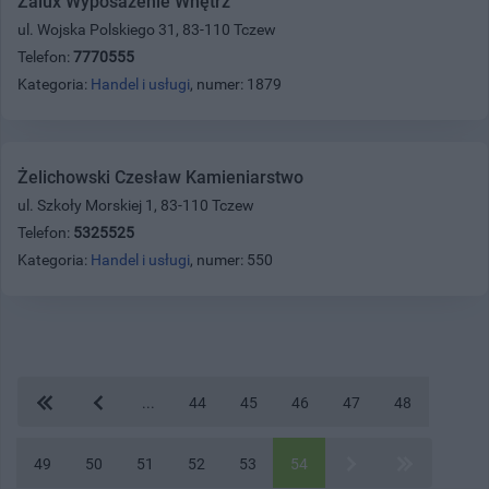
Żalux Wyposażenie Wnętrz
ul. Wojska Polskiego 31, 83-110 Tczew
Telefon:
7770555
Kategoria:
Handel i usługi
, numer: 1879
Żelichowski Czesław Kamieniarstwo
ul. Szkoły Morskiej 1, 83-110 Tczew
Telefon:
5325525
Kategoria:
Handel i usługi
, numer: 550
...
44
45
46
47
48
49
50
51
52
53
54