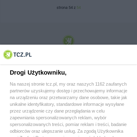
strona 54 z
54
© 2001-2026 Tczew - TCZ.PL Sp. z o.o. Internetowy Serwis Informacyjny Miasta
Tczewa
Drogi Użytkowniku,
Na naszej stronie tcz.pl, my oraz naszych 1162 zaufanych
partnerów uzyskujemy dostęp i przechowujemy informacje
na urządzeniu oraz przetwarzamy dane osobowe, takie jak
unikalne identyfikatory, standardowe informacje wysyłane
przez urządzenie czy dane przeglądania w celu
zapewniania spersonalizowanych reklam, wybór
O FIRMIE
POLITYKA PRYWATNOŚCI
HOSTING
spersonalizowanych treści, pomiar reklam i treści, badanie
REKLAMA
WSPÓŁPRACA
RSS
FACEBOOK
KONTAKT
odbiorców oraz ulepszanie usług. Za zgodą Użytkownika