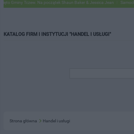
ny Tczew. Na początek Shaun Baker & Jessica Jean
Samochody Google
KATALOG FIRM I INSTYTUCJI "HANDEL I USŁUGI"
Strona główna
Handel i usługi