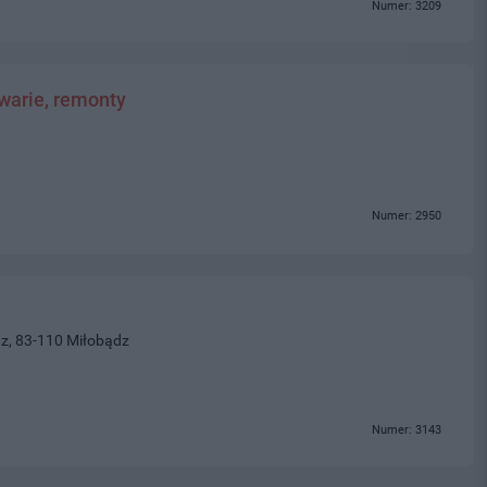
Numer: 3209
awarie, remonty
Numer: 2950
z, 83-110 Miłobądz
Numer: 3143