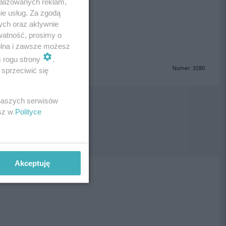
alizowanych reklam,
ie usług. Za zgodą
ogrzebowe Tczew
ych oraz aktywnie
watność, prosimy o
wolna i zawsze możesz
m rogu strony
.
Numer: 3280
sprzeciwić się
 naszych serwisów
esz w
Polityce
Akceptuję