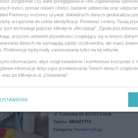
przez urządzenie czy dane przeglądania w celu zapewniania sperson
ych treści, pomiar reklam i treści, badanie odbiorców oraz ulepszan
Eden Dom Pogrzebowy - Usługi P
fani Partnerzy możemy używać dokładnych danych geolokalizacyjn
ul. 30 Stycznia 10/2, 83-110 Tczew
tykę urządzenia do celów identyfikacji. Ponieważ cenimy Twoją pry
Telefon:
535437437
z tych technologii poprzez kliknięcie „Akceptuję”. Zgoda jest dobro
Kategoria:
Handel i usługi
ikając przycisk ustawień prywatności znajdujący się w lewym dolny
etwarzania danych nie wymagają zgody użytkownika, ale masz prawo 
. Preferencje będą miały zastosowania tylko na tej witrynie.
szymi informacjami, abyś mógł świadomie i komfortowo korzystać z
gółowe informacje dotyczące przetwarzania Twoich danych znajdzi
s
oraz po kliknięciu w „Ustawienia”.
USTAWIENIA
Eko Komes
ul. Tczewska 44, 83-032 Kolnik
Telefon:
583421710
Kategoria:
Handel i usługi