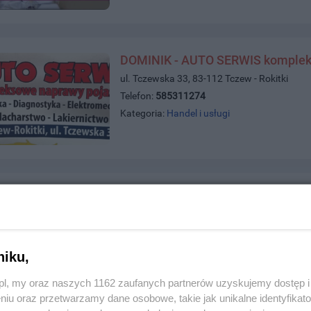
DOMINIK - AUTO SERWIS komplek
ul. Tczewska 33, 83-112 Tczew - Rokitki
Telefon:
585311274
Kategoria:
Handel i usługi
E-PALACZ
ul. Jagiellońska 51, 83-110 Tczew
Telefon:
698009438
Kategoria:
Handel i usługi
niku,
z.pl, my oraz naszych 1162 zaufanych partnerów uzyskujemy dostęp
niu oraz przetwarzamy dane osobowe, takie jak unikalne identyfikat