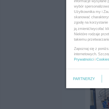
informacje wysyłane 
wybór spersonalizowan
Użytkownika my i Zau
skanować charakterys
zgodę na korzystanie 
ją zmienić/wycofać kl
Niektóre rodzaje prz
takiemu przetwarzaniu
Zapoznaj się z poniż
internetowych. Szcze
Prywatności
i
Cookie
PARTNERZY