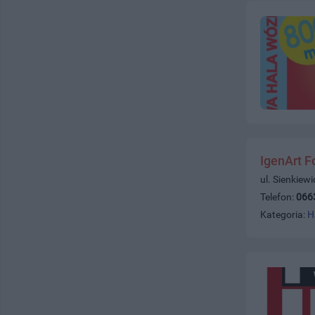
IgenArt F
ul. Sienkiew
Telefon:
066
Kategoria:
H