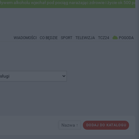
holu wjechał pod pociąg narażając zdrowie i życie ok 500 pasażerów! P
WIADOMOŚCI
CO BĘDZIE
SPORT
TELEWIZJA
TCZ24
POGODA
Nazwa ↑
DODAJ DO KATALOGU