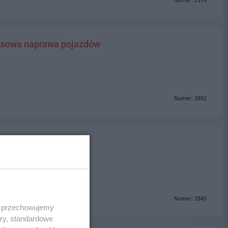
Numer: 2939
sowa naprawa pojazdów
Numer: 2892
Numer: 2845
 i przechowujemy
ory, standardowe