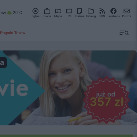
zew
20°C
Zgłoś
Praca
Mapa
TV
Galeria
Katalog
RSS
Facebook
Poczta
Pogoda Tczew