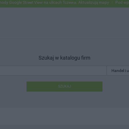
 Street View na ulicach Tczewa. Aktualizują mapy
Pod wpływem alko
Szukaj w katalogu firm
SZUKAJ