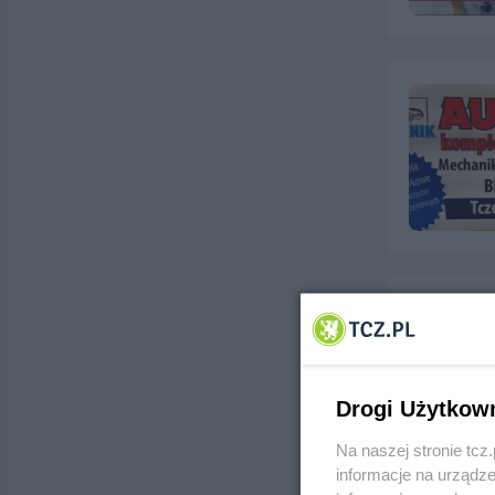
Drogi Użytkow
Na naszej stronie tc
informacje na urządze