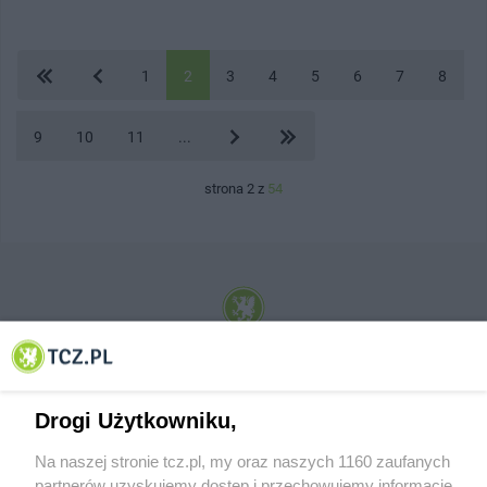
1
2
3
4
5
6
7
8
9
10
11
...
strona 2 z
54
© 2001-2026 Tczew - TCZ.PL Sp. z o.o. Internetowy Serwis Informacyjny Miasta
Tczewa
Drogi Użytkowniku,
Na naszej stronie tcz.pl, my oraz naszych 1160 zaufanych
partnerów uzyskujemy dostęp i przechowujemy informacje