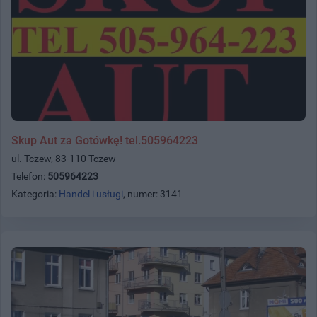
Skup Aut za Gotówkę! tel.505964223
ul. Tczew, 83-110 Tczew
Telefon:
505964223
Kategoria:
Handel i usługi
, numer: 3141