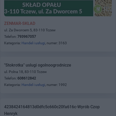
ZENMAR-SKŁAD
ul. Za Dworcem 5, 83-110 Tczew
Telefon:
793967057
Kategoria:
Handel i usługi
, numer: 3163
"Stokrotka" uslugi ogolnoogrodnicze
ul. Polna 18, 83-110 Tczew
Telefon:
608612842
Kategoria:
Handel i usługi
, numer: 1992
4238424164813d0dfc5c660c20fa616c-Wyrób Czop
Henryk