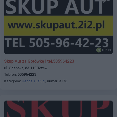
Skup Aut za Gotówkę ! tel.505964223
ul. Gdańska, 83-110 Tczew
Telefon:
505964223
Kategoria:
Handel i usługi
, numer: 3178