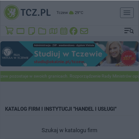
Tczew
29°C
Toggl
naviga
ostaje w swoich granicach. Rozporządzenie Rady Ministrów opublikow
KATALOG FIRM I INSTYTUCJI "HANDEL I USŁUGI"
Szukaj w katalogu firm