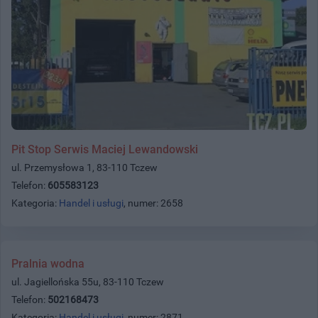
Pit Stop Serwis Maciej Lewandowski
ul. Przemysłowa 1, 83-110 Tczew
Telefon:
605583123
Kategoria:
Handel i usługi
, numer: 2658
Pralnia wodna
ul. Jagiellońska 55u, 83-110 Tczew
Telefon:
502168473
Kategoria:
Handel i usługi
, numer: 2871