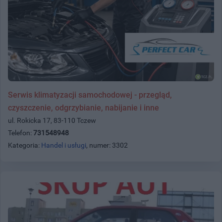
Serwis klimatyzacji samochodowej - przegląd,
czyszczenie, odgrzybianie, nabijanie i inne
ul. Rokicka 17, 83-110 Tczew
Telefon:
731548948
Kategoria:
Handel i usługi
, numer: 3302