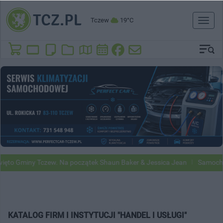
Tczew
19°C
Toggl
naviga
to Gminy Tczew. Na początek Shaun Baker & Jessica Jean
Samochody 
KATALOG FIRM I INSTYTUCJI "HANDEL I USŁUGI"