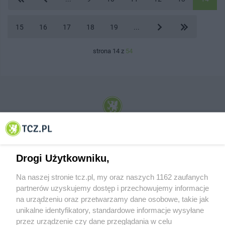
15
16
17
18
19
...
strona 14 z
54
© 2001-2026 Tczew - TCZ.PL Sp. z o.o. Internetowy Serwis Informacyjny Miasta
Tczewa
Drogi Użytkowniku,
Na naszej stronie tcz.pl, my oraz naszych 1162 zaufanych
partnerów uzyskujemy dostęp i przechowujemy informacje
na urządzeniu oraz przetwarzamy dane osobowe, takie jak
unikalne identyfikatory, standardowe informacje wysyłane
przez urządzenie czy dane przeglądania w celu