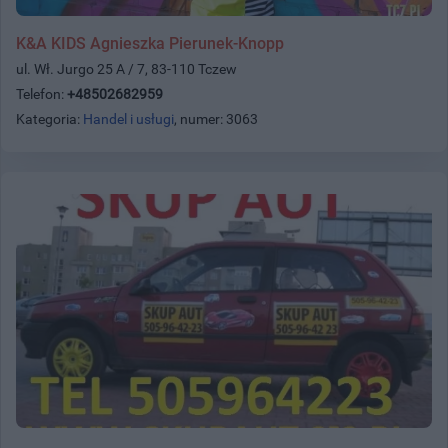
K&A KIDS Agnieszka Pierunek-Knopp
ul. Wł. Jurgo 25 A / 7, 83-110 Tczew
Telefon:
+48502682959
Kategoria:
Handel i usługi
, numer: 3063