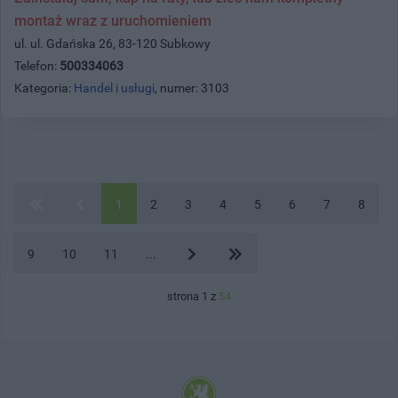
montaż wraz z uruchomieniem
ul. ul. Gdańska 26, 83-120 Subkowy
Telefon:
500334063
Kategoria:
Handel i usługi
, numer: 3103
1
2
3
4
5
6
7
8
9
10
11
...
strona 1 z
54