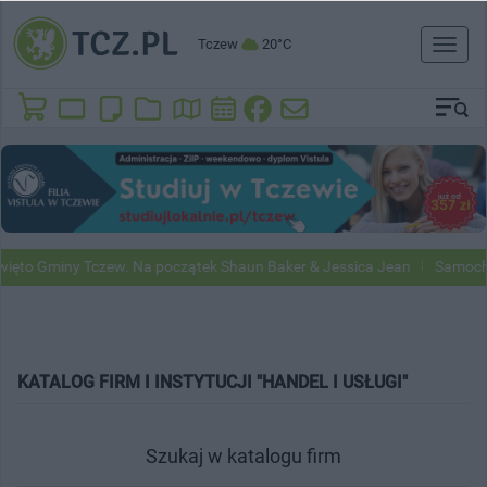
Tczew
20°C
Toggl
naviga
ny Tczew. Na początek Shaun Baker & Jessica Jean
Samochody Google
KATALOG FIRM I INSTYTUCJI "HANDEL I USŁUGI"
Szukaj w katalogu firm