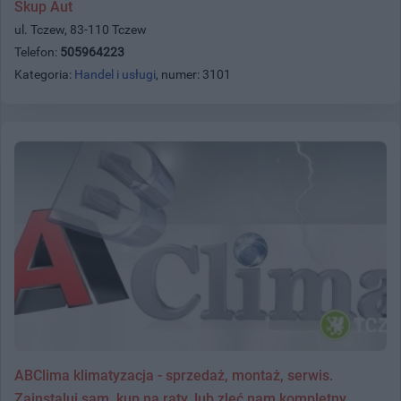
Skup Aut
ul. Tczew, 83-110 Tczew
Telefon:
505964223
Kategoria:
Handel i usługi
, numer: 3101
ABClima klimatyzacja - sprzedaż, montaż, serwis.
Zainstaluj sam, kup na raty, lub zleć nam kompletny