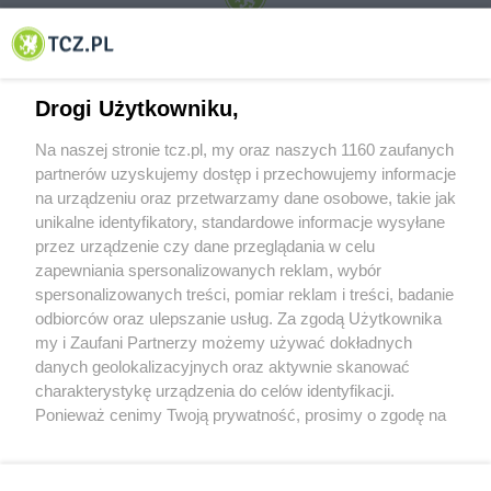
© 2001-2026 Tczew - TCZ.PL Sp. z o.o. Internetowy Serwis Informacyjny Miasta
Tczewa
Drogi Użytkowniku,
Na naszej stronie tcz.pl, my oraz naszych 1160 zaufanych
partnerów uzyskujemy dostęp i przechowujemy informacje
na urządzeniu oraz przetwarzamy dane osobowe, takie jak
unikalne identyfikatory, standardowe informacje wysyłane
przez urządzenie czy dane przeglądania w celu
zapewniania spersonalizowanych reklam, wybór
O FIRMIE
POLITYKA PRYWATNOŚCI
HOSTING
spersonalizowanych treści, pomiar reklam i treści, badanie
REKLAMA
WSPÓŁPRACA
RSS
FACEBOOK
KONTAKT
odbiorców oraz ulepszanie usług. Za zgodą Użytkownika
my i Zaufani Partnerzy możemy używać dokładnych
Nasze serwisy
danych geolokalizacyjnych oraz aktywnie skanować
charakterystykę urządzenia do celów identyfikacji.
Aktualności
Muzyka i kultura
Ponieważ cenimy Twoją prywatność, prosimy o zgodę na
Tcz24
Archiwum wydarzeń
korzystanie z tych technologii poprzez kliknięcie
Kronika Policyjna
Telewizja Internetowa
„Akceptuję”. Zgoda jest dobrowolna i zawsze możesz ją
Kalendarz imprez
Sport
zmienić/wycofać klikając przycisk ustawień prywatności
Salony urody i masażu
Żłobki i przedszkola