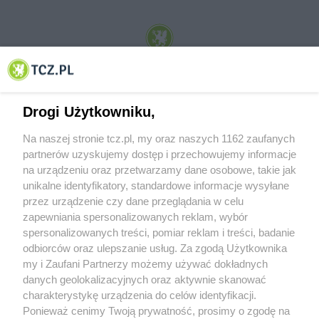
© 2001-2026 Tczew - TCZ.PL Sp. z o.o. Internetowy Serwis Informacyjny Miasta
Tczewa
Drogi Użytkowniku,
Na naszej stronie tcz.pl, my oraz naszych 1162 zaufanych
partnerów uzyskujemy dostęp i przechowujemy informacje
na urządzeniu oraz przetwarzamy dane osobowe, takie jak
unikalne identyfikatory, standardowe informacje wysyłane
przez urządzenie czy dane przeglądania w celu
zapewniania spersonalizowanych reklam, wybór
O FIRMIE
POLITYKA PRYWATNOŚCI
HOSTING
spersonalizowanych treści, pomiar reklam i treści, badanie
REKLAMA
WSPÓŁPRACA
RSS
FACEBOOK
KONTAKT
odbiorców oraz ulepszanie usług. Za zgodą Użytkownika
my i Zaufani Partnerzy możemy używać dokładnych
Nasze serwisy
danych geolokalizacyjnych oraz aktywnie skanować
charakterystykę urządzenia do celów identyfikacji.
Aktualności
Muzyka i kultura
Ponieważ cenimy Twoją prywatność, prosimy o zgodę na
Tcz24
Archiwum wydarzeń