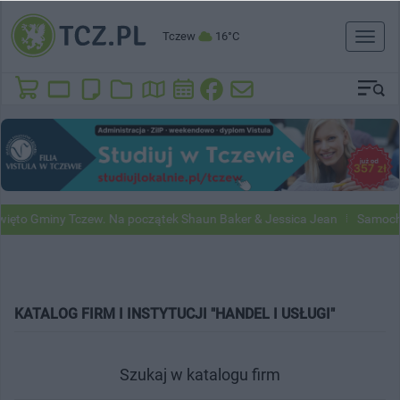
Tczew
16°C
Toggl
naviga
ęto Gminy Tczew. Na początek Shaun Baker & Jessica Jean
Samochod
KATALOG FIRM I INSTYTUCJI "HANDEL I USŁUGI"
Szukaj w katalogu firm