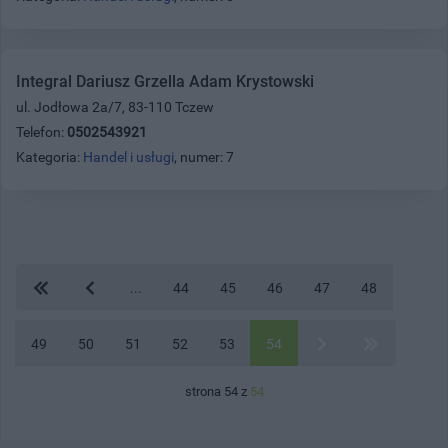
Integral Dariusz Grzella Adam Krystowski
ul. Jodłowa 2a/7, 83-110 Tczew
Telefon:
0502543921
Kategoria:
Handel i usługi
, numer: 7
...
44
45
46
47
48
49
50
51
52
53
54
strona 54 z
54