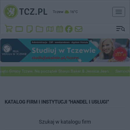
Tczew
16°C
Toggl
naviga
to Gminy Tczew. Na początek Shaun Baker & Jessica Jean
Samochody 
KATALOG FIRM I INSTYTUCJI "HANDEL I USŁUGI"
Szukaj w katalogu firm