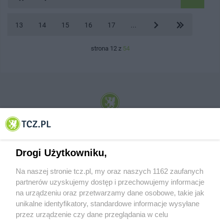
13
14
15
16
17
...
strona 12 z
54
© 2001-2026 Tczew - TCZ.PL Sp. z o.o. Internetowy Serwis Informacyjny Miasta
Tczewa
Drogi Użytkowniku,
Na naszej stronie tcz.pl, my oraz naszych 1162 zaufanych
partnerów uzyskujemy dostęp i przechowujemy informacje
na urządzeniu oraz przetwarzamy dane osobowe, takie jak
unikalne identyfikatory, standardowe informacje wysyłane
przez urządzenie czy dane przeglądania w celu