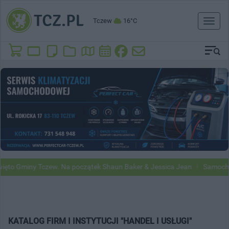
Tczew
16°C
Toggl
naviga
ęto Gminy Tczew. Na początek Shaun Baker & Jessica Jean
Samochody
KATALOG FIRM I INSTYTUCJI "HANDEL I USŁUGI"