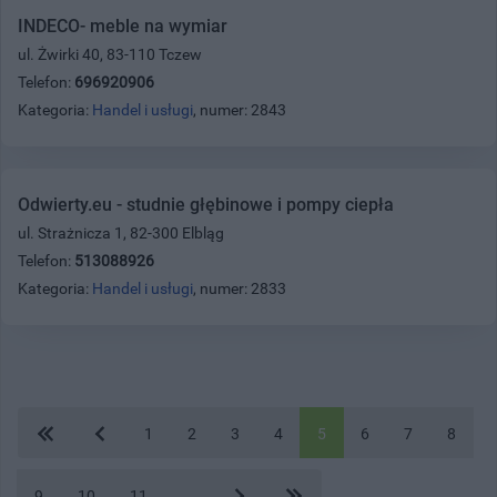
INDECO- meble na wymiar
ul. Żwirki 40, 83-110 Tczew
Telefon:
696920906
Kategoria:
Handel i usługi
, numer: 2843
Odwierty.eu - studnie głębinowe i pompy ciepła
ul. Strażnicza 1, 82-300 Elbląg
Telefon:
513088926
Kategoria:
Handel i usługi
, numer: 2833
1
2
3
4
5
6
7
8
9
10
11
...