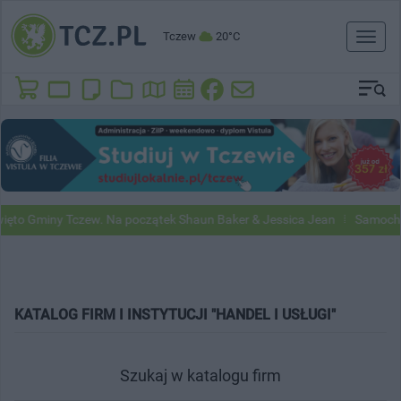
Tczew
20°C
Toggl
naviga
to Gminy Tczew. Na początek Shaun Baker & Jessica Jean
Samochody 
KATALOG FIRM I INSTYTUCJI "HANDEL I USŁUGI"
Szukaj w katalogu firm