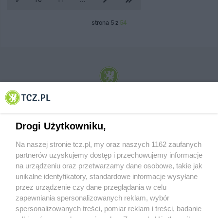
strona 5 z
54
© 2001-2026 Tczew - TCZ.PL Sp. z o.o. Internetowy Serwis Informacyjny Miasta
Tczewa
Drogi Użytkowniku,
Na naszej stronie tcz.pl, my oraz naszych 1162 zaufanych
partnerów uzyskujemy dostęp i przechowujemy informacje
na urządzeniu oraz przetwarzamy dane osobowe, takie jak
unikalne identyfikatory, standardowe informacje wysyłane
przez urządzenie czy dane przeglądania w celu
zapewniania spersonalizowanych reklam, wybór
O FIRMIE
POLITYKA PRYWATNOŚCI
HOSTING
spersonalizowanych treści, pomiar reklam i treści, badanie
REKLAMA
WSPÓŁPRACA
RSS
FACEBOOK
KONTAKT