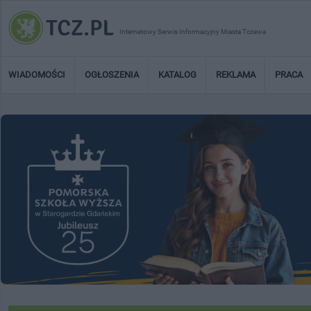
Internetowy Serwis Informacyjny Miasta Tczewa
WIADOMOŚCI
OGŁOSZENIA
KATALOG
REKLAMA
PRACA