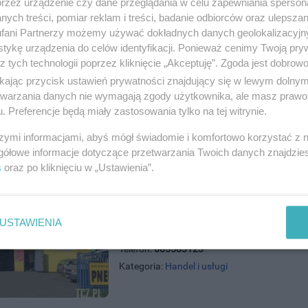
przez urządzenie czy dane przeglądania w celu zapewniania sperson
ych treści, pomiar reklam i treści, badanie odbiorców oraz ulepszan
e Dla Domu Tczew
fani Partnerzy możemy używać dokładnych danych geolokalizacyjn
ńska 55, 83-110 Tczew
tykę urządzenia do celów identyfikacji. Ponieważ cenimy Twoją pry
)5321001
z tych technologii poprzez kliknięcie „Akceptuję”. Zgoda jest dobro
andel i usługi
ikając przycisk ustawień prywatności znajdujący się w lewym dolny
etwarzania danych nie wymagają zgody użytkownika, ale masz prawo 
. Preferencje będą miały zastosowania tylko na tej witrynie.
szymi informacjami, abyś mógł świadomie i komfortowo korzystać z
gółowe informacje dotyczące przetwarzania Twoich danych znajdzi
s
oraz po kliknięciu w „Ustawienia”.
Pit Stop Serwis Maciej Lewandow
USTAWIENIA
ul. Przemysłowa 1, 83-110 Tczew
Telefon:
605583123
Kategoria:
Handel i usługi