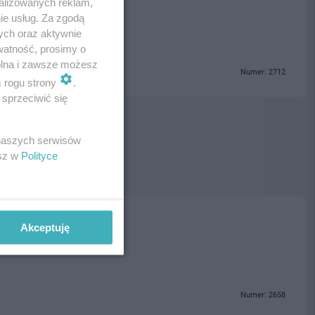
alizowanych reklam,
ie usług. Za zgodą
ych oraz aktywnie
watność, prosimy o
wolna i zawsze możesz
Numer: 2712
m rogu strony
.
sprzeciwić się
 naszych serwisów
esz w
Polityce
ski
Akceptuję
Numer: 2658