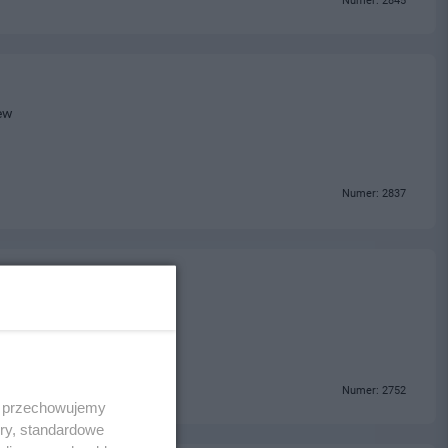
Numer: 2845
ew
Numer: 2837
Numer: 2752
 i przechowujemy
ory, standardowe