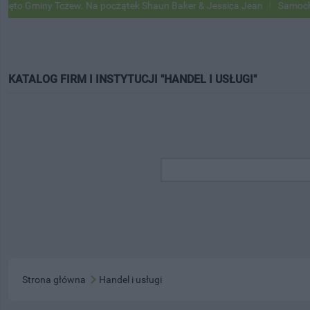
miny Tczew. Na początek Shaun Baker & Jessica Jean
Samochody Goog
KATALOG FIRM I INSTYTUCJI "HANDEL I USŁUGI"
Strona główna
Handel i usługi