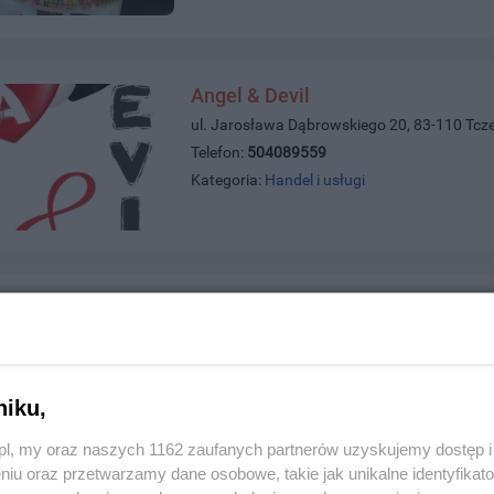
Angel & Devil
ul. Jarosława Dąbrowskiego 20, 83-110 Tcz
Telefon:
504089559
Kategoria:
Handel i usługi
Wald-Service Video-Audio
ul. Sadowa 2a, 83-110 Tczew
Telefon:
585239991;komórkowy669489427
Kategoria:
Handel i usługi
niku,
z.pl, my oraz naszych 1162 zaufanych partnerów uzyskujemy dostęp
niu oraz przetwarzamy dane osobowe, takie jak unikalne identyfikat