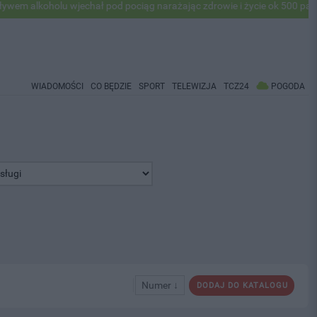
oholu wjechał pod pociąg narażając zdrowie i życie ok 500 pasażerów!
WIADOMOŚCI
CO BĘDZIE
SPORT
TELEWIZJA
TCZ24
POGODA
Numer ↓
DODAJ DO KATALOGU