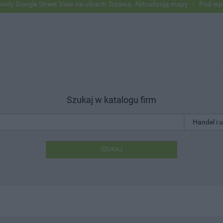
le Street View na ulicach Tczewa. Aktualizują mapy
Pod wpływem alk
Szukaj w katalogu firm
SZUKAJ