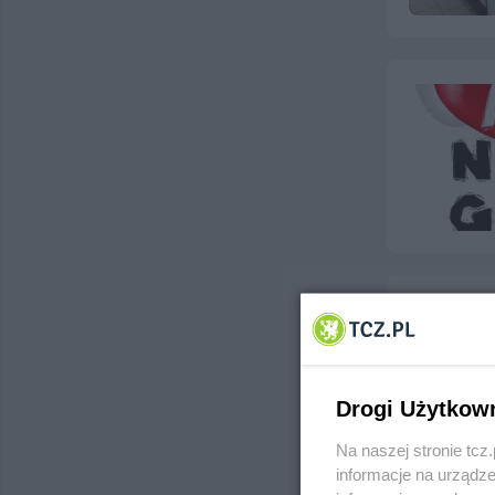
Drogi Użytkow
Na naszej stronie tc
informacje na urządze