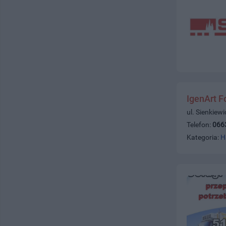
IgenArt F
ul. Sienkiew
Telefon:
066
Kategoria:
H