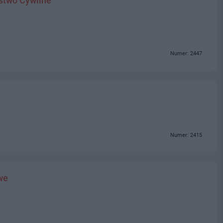
stwo Cywilne
Numer: 2447
Numer: 2415
we