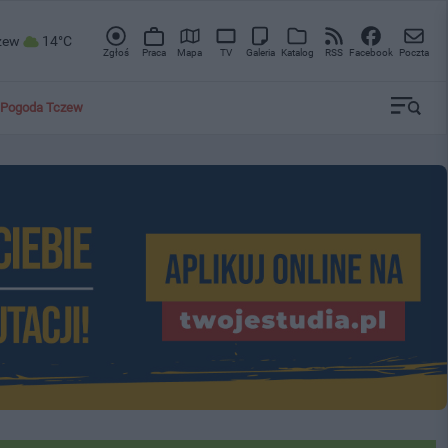
zew
14°C
Zgłoś
Praca
Mapa
TV
Galeria
Katalog
RSS
Facebook
Poczta
Pogoda Tczew