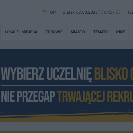
TOP
piątek, 07.08.2026
04:57
Tc
LOKALE I MIEJSCA
ZDROWIE
MIASTO
TEMATY
INNE