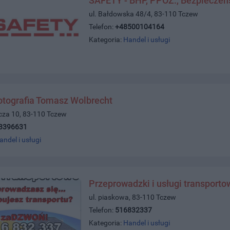
SAFETY - BHP, PPOŻ., Bezpieczeń
ul. Bałdowska 48/4, 83-110 Tczew
Telefon:
+48500104164
Kategoria:
Handel i usługi
otografia Tomasz Wolbrecht
icza 10, 83-110 Tczew
3396631
andel i usługi
Przeprowadzki i usługi transporto
ul. piaskowa, 83-110 Tczew
Telefon:
516832337
Kategoria:
Handel i usługi