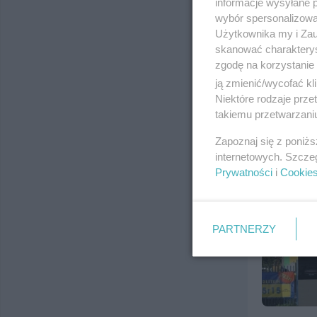
informacje wysyłane 
wybór spersonalizowan
DDD Dobr
Użytkownika my i Zau
ul. Jagiello
skanować charakterys
Telefon:
(58
zgodę na korzystanie 
Kategoria:
H
ją zmienić/wycofać kl
Niektóre rodzaje prz
takiemu przetwarzaniu
Zapoznaj się z poniż
internetowych. Szcze
Prywatności
i
Cookie
PARTNERZY