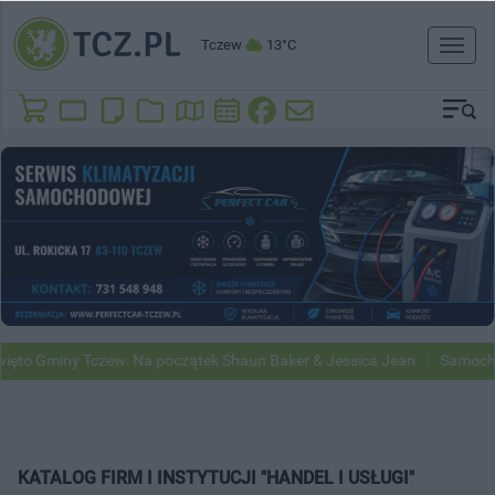
Tczew
13°C
Toggl
naviga
y Tczew. Na początek Shaun Baker & Jessica Jean
Samochody Google
KATALOG FIRM I INSTYTUCJI "HANDEL I USŁUGI"