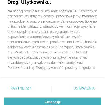
Drogi Użytkowniku,
Na naszej stronie tcz.pl, my oraz naszych 1162 zaufanych
partnerów uzyskujemy dostęp i przechowujemy informacje
na urządzeniu oraz przetwarzamy dane osobowe, takie jak
unikalne identyfikatory, standardowe informacje wysyłane
przez urządzenie czy dane przeglądania w celu
zapewniania spersonalizowanych reklam, wybór
O FIRMIE
POLITYKA PRYWATNOŚCI
HOSTING
spersonalizowanych treści, pomiar reklam i treści, badanie
REKLAMA
WSPÓŁPRACA
RSS
FACEBOOK
KONTAKT
odbiorców oraz ulepszanie usług. Za zgodą Użytkownika
my i Zaufani Partnerzy możemy używać dokładnych
Nasze serwisy
danych geolokalizacyjnych oraz aktywnie skanować
charakterystykę urządzenia do celów identyfikacji.
Aktualności
Muzyka i kultura
Ponieważ cenimy Twoją prywatność, prosimy o zgodę na
Tcz24
Archiwum wydarzeń
korzystanie z tych technologii poprzez kliknięcie
Kronika Policyjna
Telewizja Internetowa
„Akceptuję”. Zgoda jest dobrowolna i zawsze możesz ją
Kalendarz imprez
Sport
zmienić/wycofać klikając przycisk ustawień prywatności
Salony urody i masażu
Żłobki i przedszkola
PARTNERZY
USTAWIENIA
Historia miasta
Zdjęcia miasta
znajdujący się w lewym dolnym rogu strony
. Niektóre
Władze miasta
Zabytki
rodzaje przetwarzania danych nie wymagają zgody
użytkownika, ale masz prawo sprzeciwić się takiemu
Akceptuję
przetwarzaniu. Preferencje będą miały zastosowania tylko