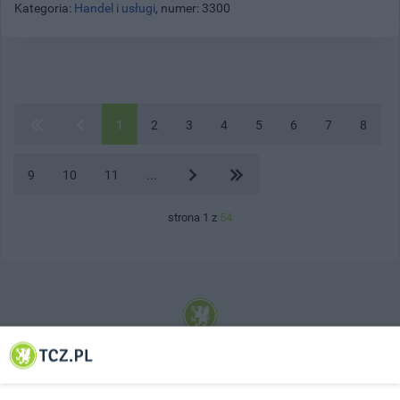
Kategoria:
Handel i usługi
, numer: 3300
1
2
3
4
5
6
7
8
9
10
11
...
strona 1 z
54
© 2001-2026 Tczew - TCZ.PL Sp. z o.o. Internetowy Serwis Informacyjny Miasta
Tczewa