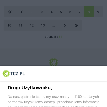
...
3
4
5
6
7
8
9
10
11
12
13
...
strona 8 z
54
© 2001-2026 Tczew - TCZ.PL Sp. z o.o. Internetowy Serwis Informacyjny Miasta
Tczewa
Drogi Użytkowniku,
Na naszej stronie tcz.pl, my oraz naszych 1160 zaufanych
partnerów uzyskujemy dostęp i przechowujemy informacje
na urządzeniu oraz przetwarzamy dane osobowe, takie jak