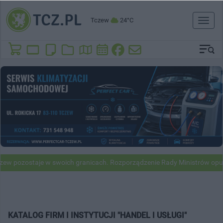
Tczew
24°C
Toggl
naviga
w pozostaje w swoich granicach. Rozporządzenie Rady Ministrów opubl
KATALOG FIRM I INSTYTUCJI "HANDEL I USŁUGI"