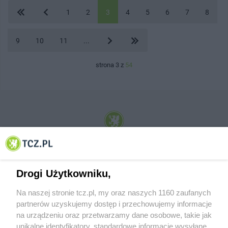
1
2
3
4
5
6
7
8
9
10
11
...
strona 3 z
54
© 2001-2026 Tczew - TCZ.PL Sp. z o.o. Internetowy Serwis Informacyjny Miasta
Tczewa
Drogi Użytkowniku,
Na naszej stronie tcz.pl, my oraz naszych 1160 zaufanych
partnerów uzyskujemy dostęp i przechowujemy informacje
na urządzeniu oraz przetwarzamy dane osobowe, takie jak
unikalne identyfikatory, standardowe informacje wysyłane