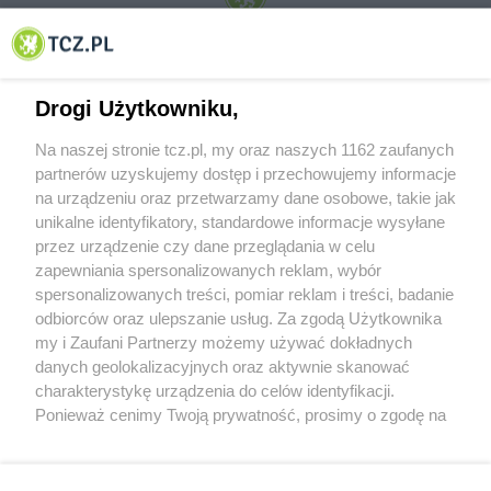
© 2001-2026 Tczew - TCZ.PL Sp. z o.o. Internetowy Serwis Informacyjny Miasta
Tczewa
Drogi Użytkowniku,
Na naszej stronie tcz.pl, my oraz naszych 1162 zaufanych
partnerów uzyskujemy dostęp i przechowujemy informacje
na urządzeniu oraz przetwarzamy dane osobowe, takie jak
unikalne identyfikatory, standardowe informacje wysyłane
przez urządzenie czy dane przeglądania w celu
zapewniania spersonalizowanych reklam, wybór
O FIRMIE
POLITYKA PRYWATNOŚCI
HOSTING
spersonalizowanych treści, pomiar reklam i treści, badanie
REKLAMA
WSPÓŁPRACA
RSS
FACEBOOK
KONTAKT
odbiorców oraz ulepszanie usług. Za zgodą Użytkownika
my i Zaufani Partnerzy możemy używać dokładnych
Nasze serwisy
danych geolokalizacyjnych oraz aktywnie skanować
charakterystykę urządzenia do celów identyfikacji.
Aktualności
Muzyka i kultura
Ponieważ cenimy Twoją prywatność, prosimy o zgodę na
Tcz24
Archiwum wydarzeń
korzystanie z tych technologii poprzez kliknięcie
Kronika Policyjna
Telewizja Internetowa
„Akceptuję”. Zgoda jest dobrowolna i zawsze możesz ją
Kalendarz imprez
Sport
zmienić/wycofać klikając przycisk ustawień prywatności
Salony urody i masażu
Żłobki i przedszkola