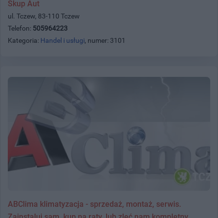
Skup Aut
ul. Tczew, 83-110 Tczew
Telefon:
505964223
Kategoria:
Handel i usługi
, numer: 3101
ABClima klimatyzacja - sprzedaż, montaż, serwis.
Zainstaluj sam, kup na raty, lub zleć nam kompletny