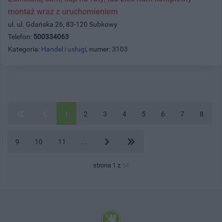
montaż wraz z uruchomieniem
ul. ul. Gdańska 26, 83-120 Subkowy
Telefon:
500334063
Kategoria:
Handel i usługi
, numer: 3103
1
2
3
4
5
6
7
8
9
10
11
...
strona 1 z
54