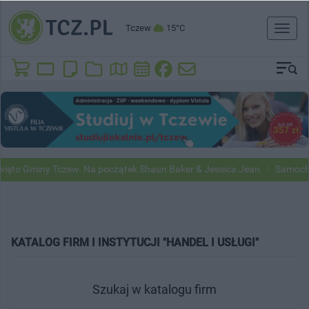
Tczew
15°C
Toggl
naviga
y Tczew. Na początek Shaun Baker & Jessica Jean
Samochody Google
KATALOG FIRM I INSTYTUCJI "HANDEL I USŁUGI"
Szukaj w katalogu firm