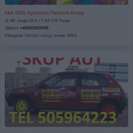
K&A KIDS Agnieszka Pierunek-Knopp
ul. Wł. Jurgo 25 A / 7, 83-110 Tczew
Telefon:
+48502682959
Kategoria:
Handel i usługi
, numer: 3063