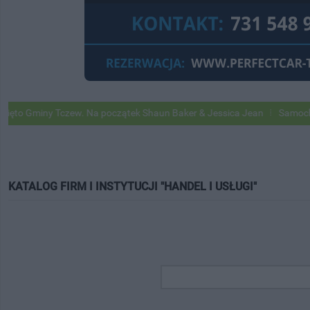
ny Tczew. Na początek Shaun Baker & Jessica Jean
Samochody Googl
KATALOG FIRM I INSTYTUCJI "HANDEL I USŁUGI"