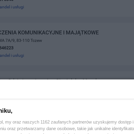
andel i usługi
CZENIA KOMUNIKACYJNE I MAJĄTKOWE
A 7A/9, 83-110 Tczew
846223
andel i usługi
lep Odzieżowy Longina Ciesielska-Myszka
 7, 83-110 Tczew
3883601
andel i usługi
niku,
z.pl, my oraz naszych 1162 zaufanych partnerów uzyskujemy dostęp
niu oraz przetwarzamy dane osobowe, takie jak unikalne identyfikat
 Art. Biurowe