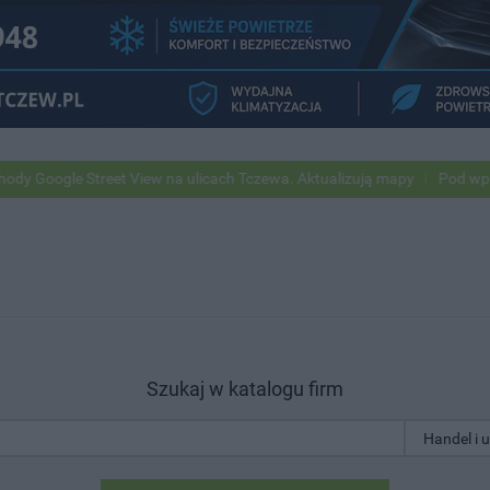
e Street View na ulicach Tczewa. Aktualizują mapy
Pod wpływem alko
Szukaj w katalogu firm