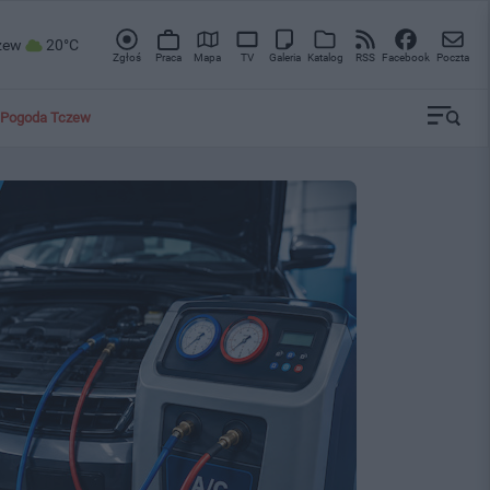
zew
20°C
Zgłoś
Praca
Mapa
TV
Galeria
Katalog
RSS
Facebook
Poczta
Pogoda Tczew