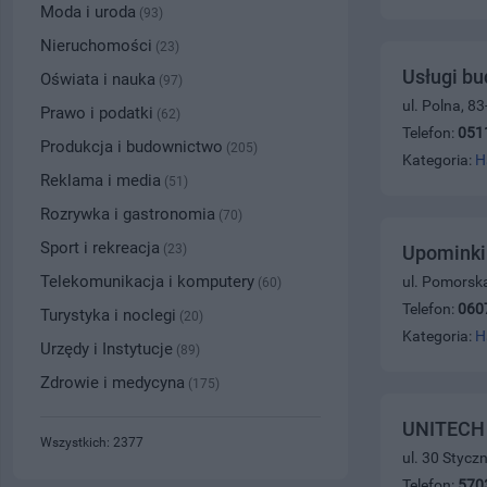
Moda i uroda
(93)
Nieruchomości
(23)
Usługi b
Oświata i nauka
(97)
ul. Polna, 8
Prawo i podatki
(62)
Telefon:
051
Produkcja i budownictwo
(205)
Kategoria:
H
Reklama i media
(51)
Rozrywka i gastronomia
(70)
Sport i rekreacja
(23)
Upominki 
Telekomunikacja i komputery
ul. Pomorsk
(60)
Telefon:
060
Turystyka i noclegi
(20)
Kategoria:
H
Urzędy i Instytucje
(89)
Zdrowie i medycyna
(175)
UNITECH 
Wszystkich: 2377
ul. 30 Stycz
Telefon:
570