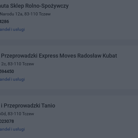
nuta Sklep Rolno-Spożywczy
i Narodu 12a, 83-110 Tczew
4286
andel i usługi
t Przeprowadzki Express Moves Radosław Kubat
 2c, 83-110 Tczew
594450
andel i usługi
 i Przeprowadzki Tanio
60d, 83-110 Tczew
023078
andel i usługi