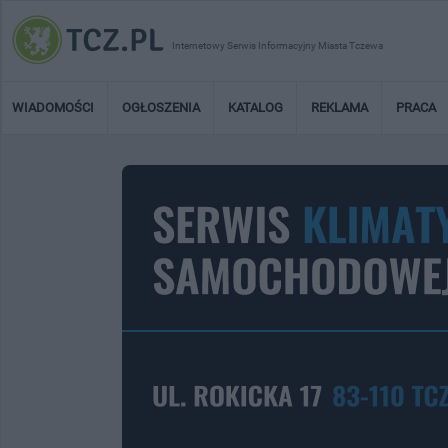
Internetowy Serwis Informacyjny Miasta Tczewa
WIADOMOŚCI
OGŁOSZENIA
KATALOG
REKLAMA
PRACA