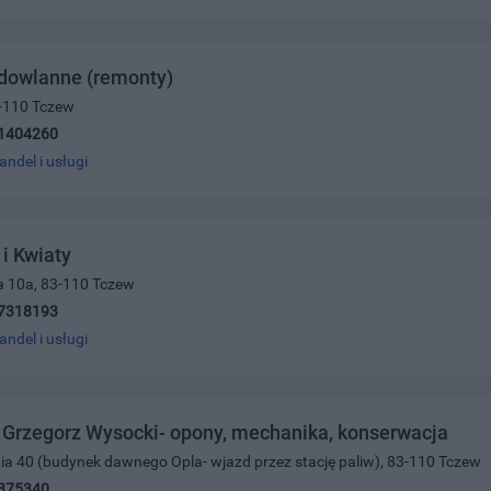
udowlanne (remonty)
3-110 Tczew
1404260
andel i usługi
i Kwiaty
a 10a, 83-110 Tczew
7318193
andel i usługi
Grzegorz Wysocki- opony, mechanika, konserwacja
nia 40 (budynek dawnego Opla- wjazd przez stację paliw), 83-110 Tczew
375340