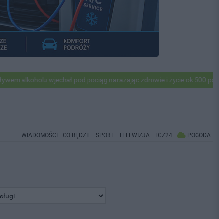
holu wjechał pod pociąg narażając zdrowie i życie ok 500 pasażerów! 
WIADOMOŚCI
CO BĘDZIE
SPORT
TELEWIZJA
TCZ24
POGODA