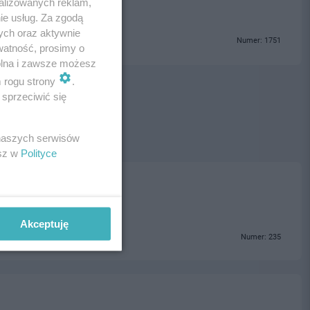
alizowanych reklam,
ie usług. Za zgodą
ych oraz aktywnie
Numer: 1751
watność, prosimy o
wolna i zawsze możesz
m rogu strony
.
sprzeciwić się
 naszych serwisów
esz w
Polityce
Akceptuję
Numer: 235