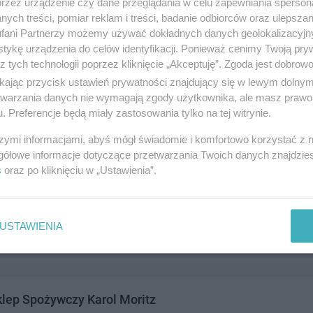
przez urządzenie czy dane przeglądania w celu zapewniania sperson
olskiego 15, 83-110 Tczew
ych treści, pomiar reklam i treści, badanie odbiorców oraz ulepszan
4233
fani Partnerzy możemy używać dokładnych danych geolokalizacyjn
andel i usługi
tykę urządzenia do celów identyfikacji. Ponieważ cenimy Twoją pry
z tych technologii poprzez kliknięcie „Akceptuję”. Zgoda jest dobro
ikając przycisk ustawień prywatności znajdujący się w lewym dolny
etwarzania danych nie wymagają zgody użytkownika, ale masz prawo 
. Preferencje będą miały zastosowania tylko na tej witrynie.
szymi informacjami, abyś mógł świadomie i komfortowo korzystać z
gółowe informacje dotyczące przetwarzania Twoich danych znajdzi
s
oraz po kliknięciu w „Ustawienia”.
klep Wielobranżowy Jacek Sulewski
83-110 Tczew
8039
USTAWIENIA
andel i usługi
lep Spożywczy Karol Moritz