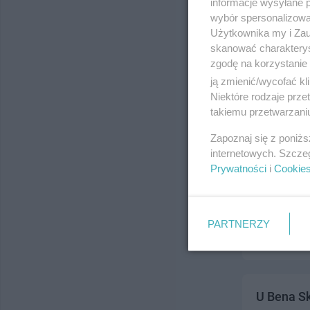
informacje wysyłane 
ul. Wojska P
wybór spersonalizowan
Telefon:
531
Użytkownika my i Zau
Kategoria:
H
skanować charakterys
zgodę na korzystanie 
ją zmienić/wycofać kl
Niektóre rodzaje prz
takiemu przetwarzaniu
Zapoznaj się z poniż
internetowych. Szcze
Prywatności
i
Cookie
U Jacy S
ul. Wigury, 
Telefon:
533
PARTNERZY
Kategoria:
H
U Bena Sk