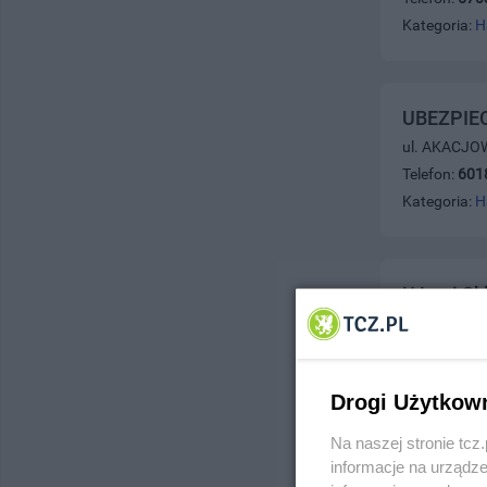
Kategoria:
H
UBEZPIE
ul. AKACJOW
Telefon:
601
Kategoria:
H
U Loni Sk
ul. Gdańska
Telefon:
060
Kategoria:
H
Drogi Użytkow
Na naszej stronie tc
informacje na urządze
U Justyny