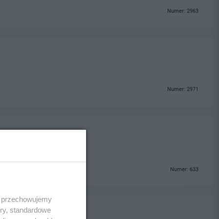
Numer: 2963
Numer: 2971
Numer: 633
 i przechowujemy
ory, standardowe