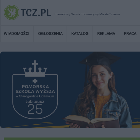
Internetowy Serwis Informacyjny Miasta Tczewa
WIADOMOŚCI
OGŁOSZENIA
KATALOG
REKLAMA
PRACA