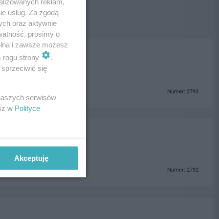
alizowanych reklam,
ie usług. Za zgodą
ych oraz aktywnie
watność, prosimy o
wolna i zawsze możesz
m rogu strony
.
sprzeciwić się
Numer: 2793
 naszych serwisów
esz w
Polityce
Akceptuję
Numer: 2792