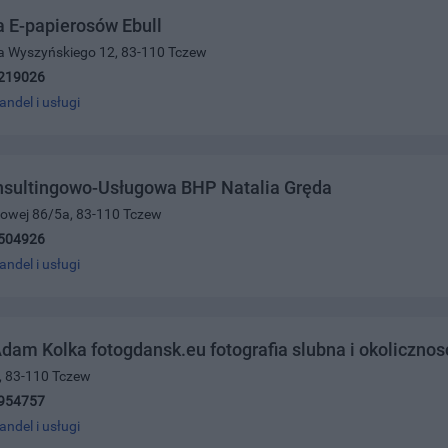
 E-papierosów Ebull
ła Wyszyńskiego 12, 83-110 Tczew
219026
andel i usługi
nsultingowo-Usługowa BHP Natalia Gręda
ajowej 86/5a, 83-110 Tczew
504926
andel i usługi
Adam Kolka fotogdansk.eu fotografia slubna i okoliczno
, 83-110 Tczew
954757
andel i usługi