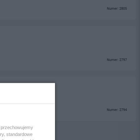
Numer: 2805
Numer: 2797
Numer: 2794
 i przechowujemy
ory, standardowe