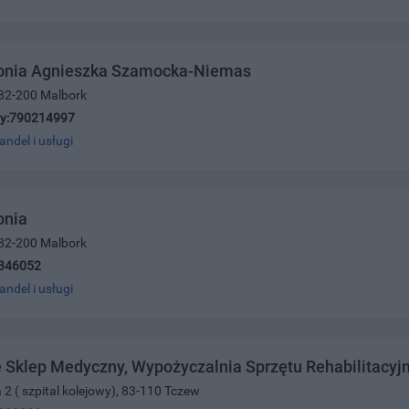
tonia Agnieszka Szamocka-Niemas
 82-200 Malbork
y:790214997
andel i usługi
onia
 82-200 Malbork
346052
andel i usługi
Sklep Medyczny, Wypożyczalnia Sprzętu Rehabilitacyj
a 2 ( szpital kolejowy), 83-110 Tczew