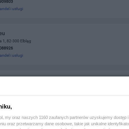
909803
andel i usługi
eu
a 1, 82-300 Elbląg
088926
andel i usługi
klarski Tomasz Sobieralski
8, 83-110 Tczew
291330
andel i usługi
niku,
z.pl, my oraz naszych 1160 zaufanych partnerów uzyskujemy dostęp
niu oraz przetwarzamy dane osobowe, takie jak unikalne identyfikat