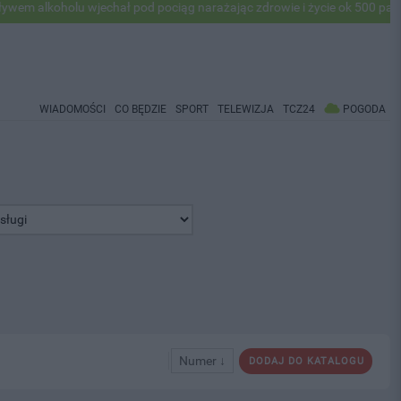
holu wjechał pod pociąg narażając zdrowie i życie ok 500 pasażerów! 
WIADOMOŚCI
CO BĘDZIE
SPORT
TELEWIZJA
TCZ24
POGODA
Numer ↓
DODAJ DO KATALOGU