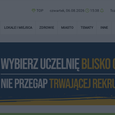
TOP
czwartek, 06.08.2026
15:38
Tc
LOKALE I MIEJSCA
ZDROWIE
MIASTO
TEMATY
INNE