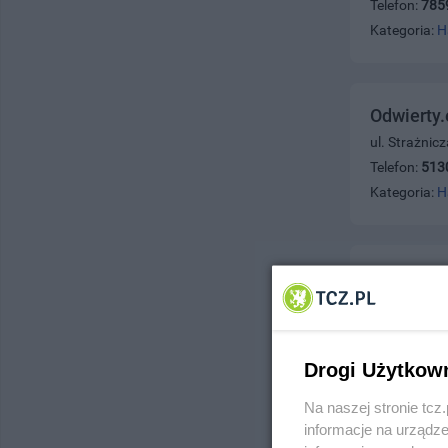
Telefon:
785
Kategoria:
H
Odwierty.
ul. Strażnicz
Telefon:
513
Kategoria:
H
Zakład Sz
ul. Wigury 1
Telefon:
783
Kategoria:
H
Drogi Użytkow
Na naszej stronie tc
informacje na urządze