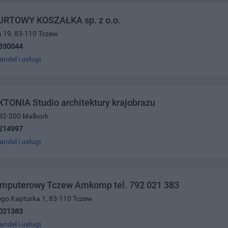
RTOWY KOSZAŁKA sp. z o.o.
a 19, 83-110 Tczew
330044
andel i usługi
ONIA Studio architektury krajobrazu
 82-200 Malbork
214997
andel i usługi
omputerowy Tczew Amkomp tel. 792 021 383
ego Kapturka 1, 83-110 Tczew
021383
andel i usługi