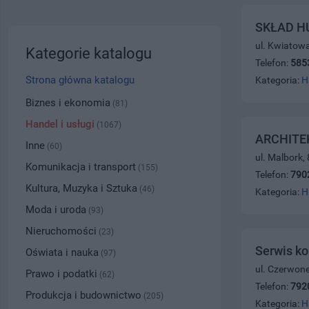
SKŁAD HU
ul. Kwiatow
Kategorie katalogu
Telefon:
585
Strona główna katalogu
Kategoria:
H
Biznes i ekonomia
(81)
Handel i usługi
(1067)
ARCHITEKT
Inne
(60)
ul. Malbork,
Komunikacja i transport
(155)
Telefon:
790
Kultura, Muzyka i Sztuka
(46)
Kategoria:
H
Moda i uroda
(93)
Nieruchomości
(23)
Serwis k
Oświata i nauka
(97)
ul. Czerwon
Prawo i podatki
(62)
Telefon:
792
Produkcja i budownictwo
(205)
Kategoria:
H