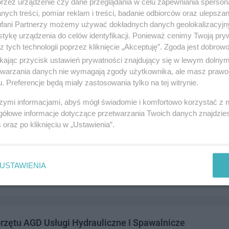
przez urządzenie czy dane przeglądania w celu zapewniania sperson
ych treści, pomiar reklam i treści, badanie odbiorców oraz ulepszan
fani Partnerzy możemy używać dokładnych danych geolokalizacyjn
tykę urządzenia do celów identyfikacji. Ponieważ cenimy Twoją pry
z tych technologii poprzez kliknięcie „Akceptuję”. Zgoda jest dobro
kologiczna Delfin
ikając przycisk ustawień prywatności znajdujący się w lewym dolny
 1lok 0.8, 83-110 Tczew
etwarzania danych nie wymagają zgody użytkownika, ale masz prawo 
. Preferencje będą miały zastosowania tylko na tej witrynie.
252526
andel i usługi
szymi informacjami, abyś mógł świadomie i komfortowo korzystać z
gółowe informacje dotyczące przetwarzania Twoich danych znajdzi
s
oraz po kliknięciu w „Ustawienia”.
A ZAKŁAD KRAWIECKI
 5, 83-110 Tczew
USTAWIENIA
355498
andel i usługi
rzętu AGD Usługi Hydrauliczne I Spawalnicze