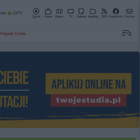
zew
24°C
Zgłoś
Praca
Mapa
TV
Galeria
Katalog
RSS
Facebook
Poczta
Pogoda Tczew