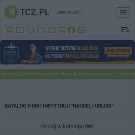
Tczew
20°C
Toggl
naviga
to Gminy Tczew. Na początek Shaun Baker & Jessica Jean
Samochody 
KATALOG FIRM I INSTYTUCJI "HANDEL I USŁUGI"
Szukaj w katalogu firm