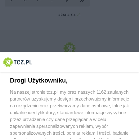
strona 3 z
54
© 2001-2026 Tczew - TCZ.PL Sp. z o.o. Internetowy Serwis Informacyjny Miasta
Tczewa
Drogi Użytkowniku,
Na naszej stronie tcz.pl, my oraz naszych 1162 zaufanych
partnerów uzyskujemy dostęp i przechowujemy informacje
na urządzeniu oraz przetwarzamy dane osobowe, takie jak
unikalne identyfikatory, standardowe informacje wysyłane
przez urządzenie czy dane przeglądania w celu
zapewniania spersonalizowanych reklam, wybór
O FIRMIE
POLITYKA PRYWATNOŚCI
HOSTING
spersonalizowanych treści, pomiar reklam i treści, badanie
REKLAMA
WSPÓŁPRACA
RSS
FACEBOOK
KONTAKT