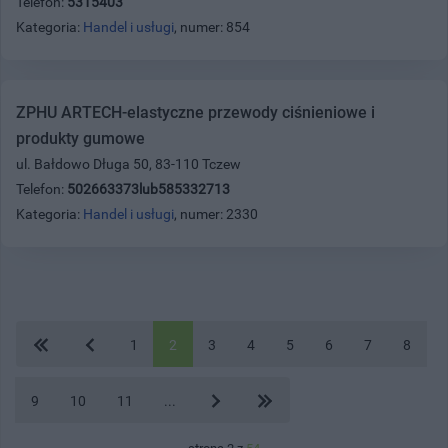
Telefon:
5315403
Kategoria:
Handel i usługi
, numer: 854
ZPHU ARTECH-elastyczne przewody ciśnieniowe i
produkty gumowe
ul. Bałdowo Długa 50, 83-110 Tczew
Telefon:
502663373lub585332713
Kategoria:
Handel i usługi
, numer: 2330
1
2
3
4
5
6
7
8
9
10
11
...