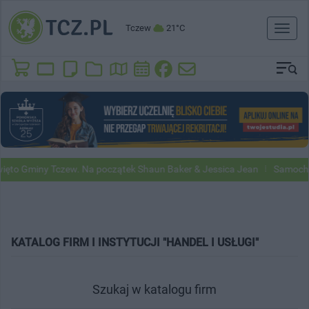
Tczew
21°C
Toggl
naviga
iny Tczew. Na początek Shaun Baker & Jessica Jean
Samochody Goog
KATALOG FIRM I INSTYTUCJI "HANDEL I USŁUGI"
Szukaj w katalogu firm