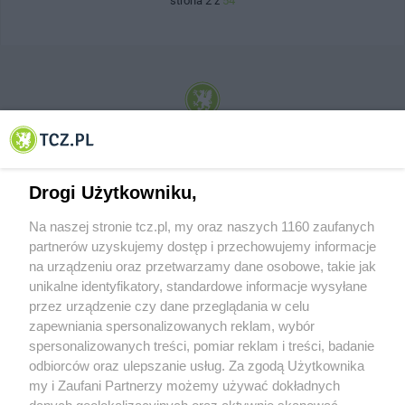
strona 2 z
54
© 2001-2026 Tczew - TCZ.PL Sp. z o.o. Internetowy Serwis Informacyjny Miasta
Tczewa
Drogi Użytkowniku,
Na naszej stronie tcz.pl, my oraz naszych 1160 zaufanych
partnerów uzyskujemy dostęp i przechowujemy informacje
na urządzeniu oraz przetwarzamy dane osobowe, takie jak
unikalne identyfikatory, standardowe informacje wysyłane
przez urządzenie czy dane przeglądania w celu
zapewniania spersonalizowanych reklam, wybór
O FIRMIE
POLITYKA PRYWATNOŚCI
HOSTING
spersonalizowanych treści, pomiar reklam i treści, badanie
REKLAMA
WSPÓŁPRACA
RSS
FACEBOOK
KONTAKT
odbiorców oraz ulepszanie usług. Za zgodą Użytkownika
my i Zaufani Partnerzy możemy używać dokładnych
Nasze serwisy