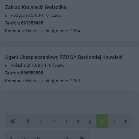
Zakład Krawiecki Gwiazdka
ul. Podgórna 5, 83-110 Tczew
Telefon:
691355498
Kategoria:
Handel i usługi
, numer: 2764
Agent Ubezpieczeniowy PZU SA Bartłomiej Kowalski
ul. Rokicka 2F/3, 83-110 Tczew
Telefon:
886583588
Kategoria:
Handel i usługi
, numer: 2763
1
2
3
4
5
6
7
8
9
10
11
...