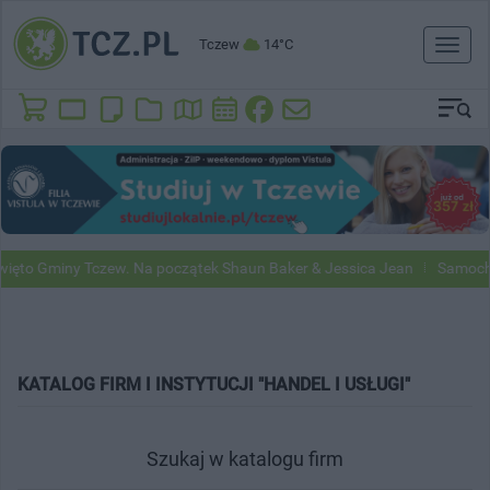
Tczew
14°C
Toggl
naviga
to Gminy Tczew. Na początek Shaun Baker & Jessica Jean
Samochody
KATALOG FIRM I INSTYTUCJI "HANDEL I USŁUGI"
Szukaj w katalogu firm