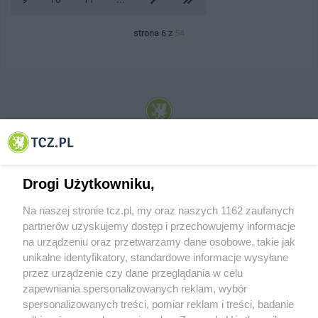
strona 6 z
54
© 2001-2026 Tczew - TCZ.PL Sp. z o.o. Internetowy Serwis Informacyjny Miasta
Tczewa
Drogi Użytkowniku,
Na naszej stronie tcz.pl, my oraz naszych 1162 zaufanych
partnerów uzyskujemy dostęp i przechowujemy informacje
na urządzeniu oraz przetwarzamy dane osobowe, takie jak
unikalne identyfikatory, standardowe informacje wysyłane
przez urządzenie czy dane przeglądania w celu
zapewniania spersonalizowanych reklam, wybór
O FIRMIE
POLITYKA PRYWATNOŚCI
HOSTING
spersonalizowanych treści, pomiar reklam i treści, badanie
REKLAMA
WSPÓŁPRACA
RSS
FACEBOOK
KONTAKT