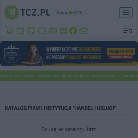
Tczew
24°C
Toggl
naviga
miny Tczew. Na początek Shaun Baker & Jessica Jean
Samochody Goog
KATALOG FIRM I INSTYTUCJI "HANDEL I USŁUGI"
Szukaj w katalogu firm