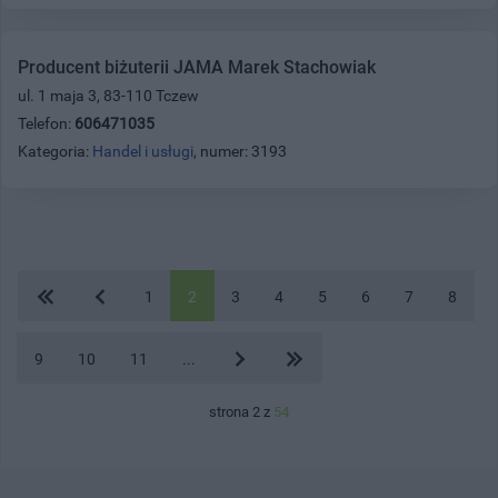
Producent biżuterii JAMA Marek Stachowiak
ul. 1 maja 3, 83-110 Tczew
Telefon:
606471035
Kategoria:
Handel i usługi
, numer: 3193
1
2
3
4
5
6
7
8
9
10
11
...
strona 2 z
54