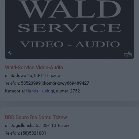
Wald-Service Video-Audio
ul. Sadowa 2a, 83-110 Tczew
Telefon:
585239991;komórkowy669489427
Kategoria:
Handel i usługi
, numer: 2752
DDD Dobre Dla Domu Tczew
ul. Jagiellońska 55, 83-110 Tczew
Telefon:
(58)5321001