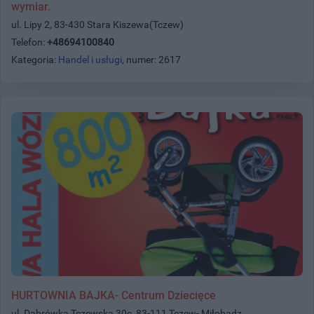
wymiar.
ul. Lipy 2, 83-430 Stara Kiszewa(Tczew)
Telefon:
+48694100840
Kategoria:
Handel i usługi
, numer: 2617
HURTOWNIA BAJKA- Centrum Dziecięce
ul. Dąbrówka Tczewska 30c, 83-111 Tczew- Miłobądz