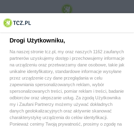
© 2001-2026 Tczew - TCZ.PL Sp. z o.o. Internetowy Serwis Informacyjny Miasta
Tczewa
Drogi Użytkowniku,
Na naszej stronie tcz.pl, my oraz naszych 1162 zaufanych
partnerów uzyskujemy dostęp i przechowujemy informacje
na urządzeniu oraz przetwarzamy dane osobowe, takie jak
unikalne identyfikatory, standardowe informacje wysyłane
przez urządzenie czy dane przeglądania w celu
zapewniania spersonalizowanych reklam, wybór
O FIRMIE
POLITYKA PRYWATNOŚCI
HOSTING
spersonalizowanych treści, pomiar reklam i treści, badanie
REKLAMA
WSPÓŁPRACA
RSS
FACEBOOK
KONTAKT
odbiorców oraz ulepszanie usług. Za zgodą Użytkownika
my i Zaufani Partnerzy możemy używać dokładnych
Nasze serwisy
danych geolokalizacyjnych oraz aktywnie skanować
charakterystykę urządzenia do celów identyfikacji.
Aktualności
Muzyka i kultura
Ponieważ cenimy Twoją prywatność, prosimy o zgodę na
Tcz24
Archiwum wydarzeń
korzystanie z tych technologii poprzez kliknięcie
Kronika Policyjna
Telewizja Internetowa