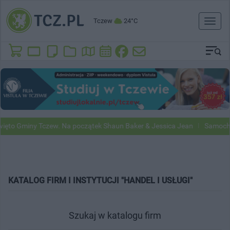
Tczew
24°C
Toggl
naviga
to Gminy Tczew. Na początek Shaun Baker & Jessica Jean
Samochody 
KATALOG FIRM I INSTYTUCJI "HANDEL I USŁUGI"
Szukaj w katalogu firm