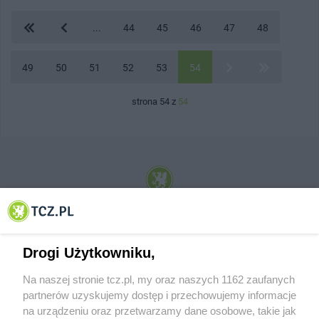
...
44
45
46
47
48
49
50
51
52
53
54
strona 54 z
54
© 2001-2026 Tczew - TCZ.PL Sp. z o.o. Internetowy Serwis Informacyjny Miasta
Tczewa
Drogi Użytkowniku,
Na naszej stronie tcz.pl, my oraz naszych 1162 zaufanych
partnerów uzyskujemy dostęp i przechowujemy informacje
na urządzeniu oraz przetwarzamy dane osobowe, takie jak