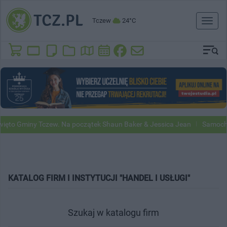
Tczew
24°C
Toggl
naviga
ęto Gminy Tczew. Na początek Shaun Baker & Jessica Jean
Samochody
KATALOG FIRM I INSTYTUCJI "HANDEL I USŁUGI"
Szukaj w katalogu firm