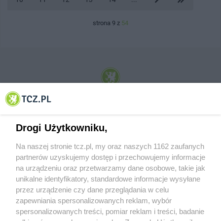
strona 9 z
54
© 2001-2026 Tczew - TCZ.PL Sp. z o.o. Internetowy Serwis Informacyjny Miasta
Tczewa
Drogi Użytkowniku,
Na naszej stronie tcz.pl, my oraz naszych 1162 zaufanych
partnerów uzyskujemy dostęp i przechowujemy informacje
na urządzeniu oraz przetwarzamy dane osobowe, takie jak
unikalne identyfikatory, standardowe informacje wysyłane
przez urządzenie czy dane przeglądania w celu
zapewniania spersonalizowanych reklam, wybór
O FIRMIE
POLITYKA PRYWATNOŚCI
HOSTING
spersonalizowanych treści, pomiar reklam i treści, badanie
REKLAMA
WSPÓŁPRACA
RSS
FACEBOOK
KONTAKT