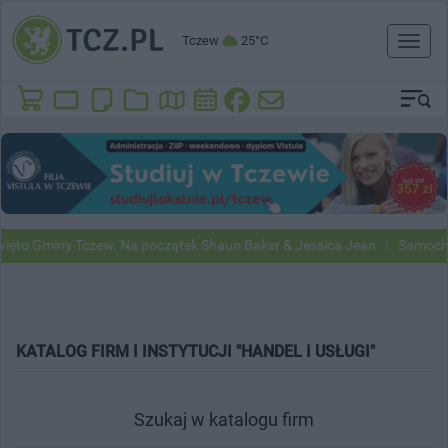
Tczew
25°C
Toggl
naviga
to Gminy Tczew. Na początek Shaun Baker & Jessica Jean
Samochody 
KATALOG FIRM I INSTYTUCJI "HANDEL I USŁUGI"
Szukaj w katalogu firm