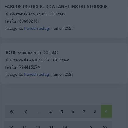
FABROS USŁUGI BUDOWLANE I INSTALATORSKIE
ul. Wyszyńskiego 37, 83-110 Tczew
Telefon:
506302151
Kategoria:
Handel i usługi
, numer: 2527
JC Ubezpieczenia OC i AC
ul. Przemysława II 24, 83-110 Tczew
Telefon:
794415274
Kategoria:
Handel i usługi
, numer: 2521
...
4
5
6
7
8
9
10
11
12
13
14
...