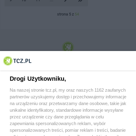
strona 5 z
54
© 2001-2026 Tczew - TCZ.PL Sp. z o.o. Internetowy Serwis Informacyjny Miasta
Tczewa
Drogi Użytkowniku,
Na naszej stronie tcz.pl, my oraz naszych 1162 zaufanych
partnerów uzyskujemy dostęp i przechowujemy informacje
na urządzeniu oraz przetwarzamy dane osobowe, takie jak
unikalne identyfikatory, standardowe informacje wysyłane
przez urządzenie czy dane przeglądania w celu
zapewniania spersonalizowanych reklam, wybór
O FIRMIE
POLITYKA PRYWATNOŚCI
HOSTING
spersonalizowanych treści, pomiar reklam i treści, badanie
REKLAMA
WSPÓŁPRACA
RSS
FACEBOOK
KONTAKT