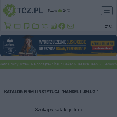
Tczew
24°C
Toggl
naviga
to Gminy Tczew. Na początek Shaun Baker & Jessica Jean
Samochody 
KATALOG FIRM I INSTYTUCJI "HANDEL I USŁUGI"
Szukaj w katalogu firm