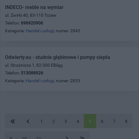
INDECO- meble na wymiar
ul. Żwirki 40, 83-110 Tczew
Telefon:
696920906
Kategoria:
Handel i usługi
, numer: 2843
Odwierty.eu - studnie głębinowe i pompy ciepła
ul. Strażnicza 1, 82-300 Elbląg
Telefon:
513088926
Kategoria:
Handel i usługi
, numer: 2833
1
2
3
4
5
6
7
8
9
10
11
...