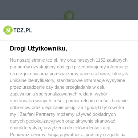
© 2001-2026 Tczew - TCZ.PL Sp. z o.o. Internetowy Serwis Informacyjny Miasta
Tczewa
Drogi Użytkowniku,
Na naszej stronie tcz.pl, my oraz naszych 1162 zaufanych
partnerów uzyskujemy dostęp i przechowujemy informacje
na urządzeniu oraz przetwarzamy dane osobowe, takie jak
unikalne identyfikatory, standardowe informacje wysyłane
przez urządzenie czy dane przeglądania w celu
zapewniania spersonalizowanych reklam, wybór
O FIRMIE
POLITYKA PRYWATNOŚCI
HOSTING
spersonalizowanych treści, pomiar reklam i treści, badanie
REKLAMA
WSPÓŁPRACA
RSS
FACEBOOK
KONTAKT
odbiorców oraz ulepszanie usług. Za zgodą Użytkownika
my i Zaufani Partnerzy możemy używać dokładnych
Nasze serwisy
danych geolokalizacyjnych oraz aktywnie skanować
charakterystykę urządzenia do celów identyfikacji.
Aktualności
Muzyka i kultura
Ponieważ cenimy Twoją prywatność, prosimy o zgodę na
Tcz24
Archiwum wydarzeń