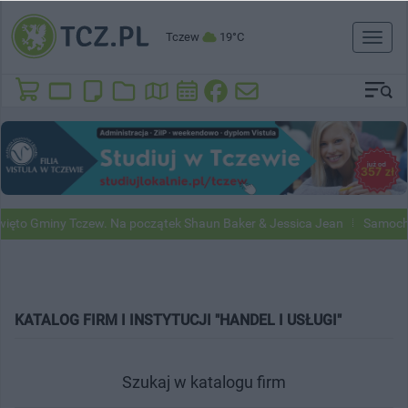
Tczew
19°C
Toggl
naviga
ęto Gminy Tczew. Na początek Shaun Baker & Jessica Jean
Samochod
KATALOG FIRM I INSTYTUCJI "HANDEL I USŁUGI"
Szukaj w katalogu firm