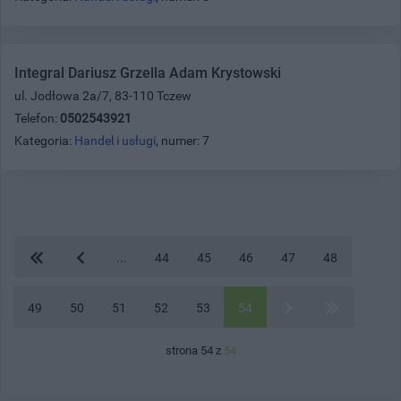
Integral Dariusz Grzella Adam Krystowski
ul. Jodłowa 2a/7, 83-110 Tczew
Telefon:
0502543921
Kategoria:
Handel i usługi
, numer: 7
...
44
45
46
47
48
49
50
51
52
53
54
strona 54 z
54