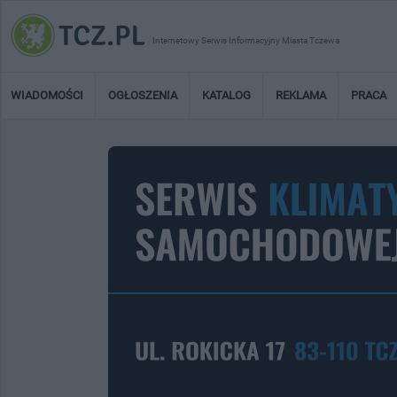
Internetowy Serwis Informacyjny Miasta Tczewa
WIADOMOŚCI
OGŁOSZENIA
KATALOG
REKLAMA
PRACA