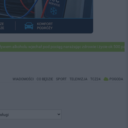
holu wjechał pod pociąg narażając zdrowie i życie ok 500 pasażerów! 
WIADOMOŚCI
CO BĘDZIE
SPORT
TELEWIZJA
TCZ24
POGODA