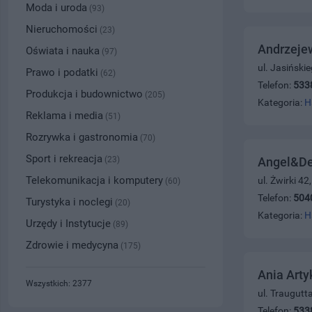
Moda i uroda
(93)
Nieruchomości
(23)
Andrzeje
Oświata i nauka
(97)
ul. Jasiński
Prawo i podatki
(62)
Telefon:
533
Produkcja i budownictwo
(205)
Kategoria:
H
Reklama i media
(51)
Rozrywka i gastronomia
(70)
Sport i rekreacja
(23)
Angel&Dev
Telekomunikacja i komputery
ul. Żwirki 42
(60)
Telefon:
504
Turystyka i noclegi
(20)
Kategoria:
H
Urzędy i Instytucje
(89)
Zdrowie i medycyna
(175)
Ania Art
Wszystkich: 2377
ul. Traugutt
Telefon:
533