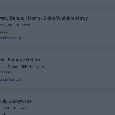
wscy Danuta i Henryk Sklep Wielobranżowy
ego 8, 83-110 Tczew
8063
andel i usługi
il, Balony z Helem
, hala 2, box 2, 83-110 Tczew
089559
andel i usługi
ykuły Spożywcze
a 8, 83-110 Tczew
8810