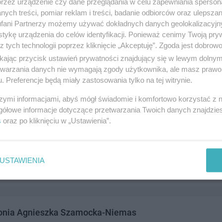
przez urządzenie czy dane przeglądania w celu zapewniania sperson
 82-200 Malbork
ych treści, pomiar reklam i treści, badanie odbiorców oraz ulepszan
346052
fani Partnerzy możemy używać dokładnych danych geolokalizacyjn
andel i usługi
tykę urządzenia do celów identyfikacji. Ponieważ cenimy Twoją pry
z tych technologii poprzez kliknięcie „Akceptuję”. Zgoda jest dobro
ikając przycisk ustawień prywatności znajdujący się w lewym dolny
etwarzania danych nie wymagają zgody użytkownika, ale masz prawo 
. Preferencje będą miały zastosowania tylko na tej witrynie.
szymi informacjami, abyś mógł świadomie i komfortowo korzystać z
gółowe informacje dotyczące przetwarzania Twoich danych znajdzi
s
oraz po kliknięciu w „Ustawienia”.
ONIA Studio architektury krajobrazu
 82-200 Malbork
214997
USTAWIENIA
andel i usługi
tonia Agnieszka Szamocka-Niemas