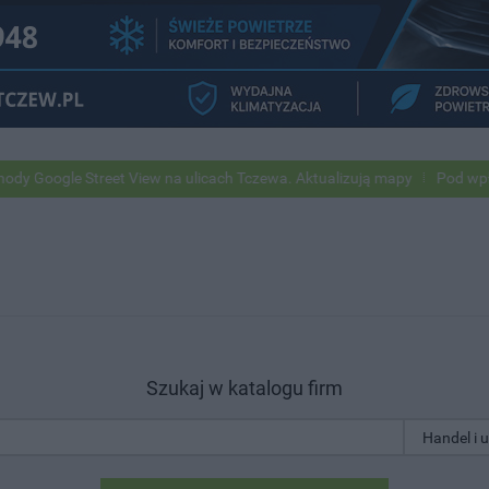
 Street View na ulicach Tczewa. Aktualizują mapy
Pod wpływem alko
Szukaj w katalogu firm