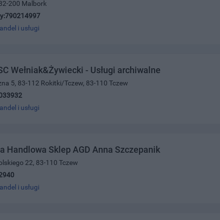
 82-200 Malbork
y:790214997
andel i usługi
C Wełniak&Żywiecki - Usługi archiwalne
czna 5, 83-112 Rokitki/Tczew, 83-110 Tczew
033932
andel i usługi
ma Handlowa Sklep AGD Anna Szczepanik
olskiego 22, 83-110 Tczew
2940
andel i usługi