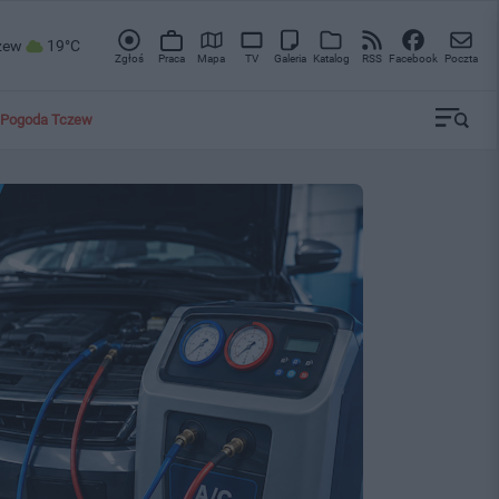
zew
19°C
Zgłoś
Praca
Mapa
TV
Galeria
Katalog
RSS
Facebook
Poczta
Pogoda Tczew