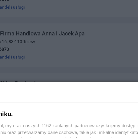
andel i usługi
 Firma Handlowa Anna i Jacek Apa
a 16, 83-110 Tczew
6873
andel i usługi
 Sklep Papierniczy
7, 83-110 Tczew
5327022
andel i usługi
niku,
z.pl, my oraz naszych 1162 zaufanych partnerów uzyskujemy dostęp
niu oraz przetwarzamy dane osobowe, takie jak unikalne identyfikat
onia