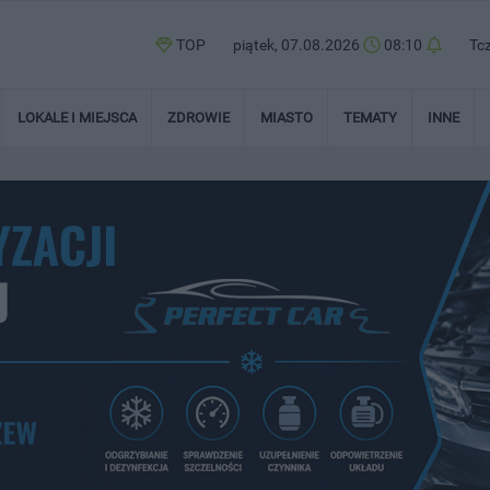
TOP
piątek, 07.08.2026
08:10
Tc
LOKALE I MIEJSCA
ZDROWIE
MIASTO
TEMATY
INNE