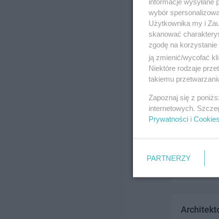
informacje wysyłane 
ul. Malbork,
wybór spersonalizowan
Telefon:
516
Użytkownika my i Zau
Kategoria:
H
skanować charakterys
zgodę na korzystanie 
ją zmienić/wycofać kl
Niektóre rodzaje prz
takiemu przetwarzaniu
Zapoznaj się z poniż
internetowych. Szcze
Prywatności
i
Cookie
ARCHITEKT
ul. Malbork,
Telefon:
790
PARTNERZY
Kategoria:
H
Architek