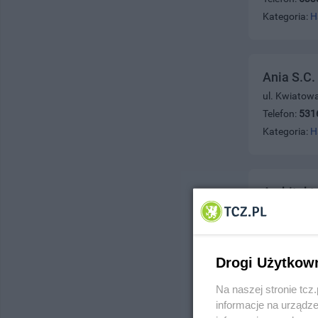
Kategoria:
H
Ania S.C.
ul. Kwiatow
Telefon:
531
Kategoria:
H
Architekt
ul. Żwirki 4
Telefon:
58 
Kategoria:
H
Drogi Użytkow
Na naszej stronie tc
informacje na urządze
Architekt