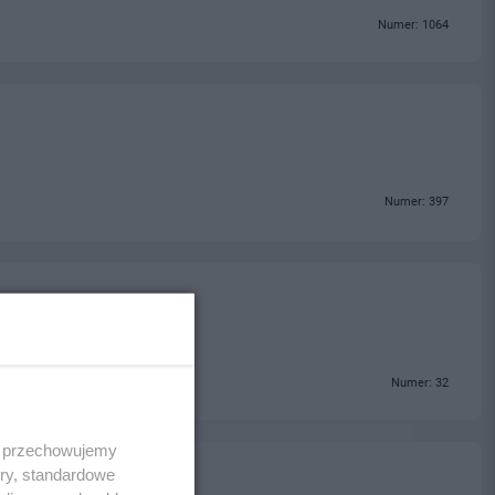
Numer: 1064
Numer: 397
Numer: 32
 i przechowujemy
ory, standardowe