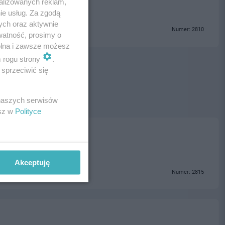
alizowanych reklam,
ie usług. Za zgodą
ych oraz aktywnie
Numer: 2810
watność, prosimy o
wolna i zawsze możesz
m rogu strony
.
sprzeciwić się
 naszych serwisów
esz w
Polityce
Akceptuję
Numer: 2815