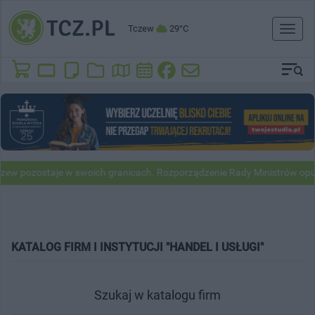
Tczew
29°C
Toggl
naviga
w pozostaje w swoich granicach. Rozporządzenie Rady Ministrów opubl
KATALOG FIRM I INSTYTUCJI "HANDEL I USŁUGI"
Szukaj w katalogu firm