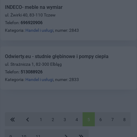
INDECO- meble na wymiar
ul. Żwirki 40, 83-110 Tczew
Telefon:
696920906
Kategoria:
Handel i usługi
, numer: 2843
Odwierty.eu - studnie głębinowe i pompy ciepła
ul. Strażnicza 1, 82-300 Elbląg
Telefon:
513088926
Kategoria:
Handel i usługi
, numer: 2833
1
2
3
4
5
6
7
8
9
10
11
...