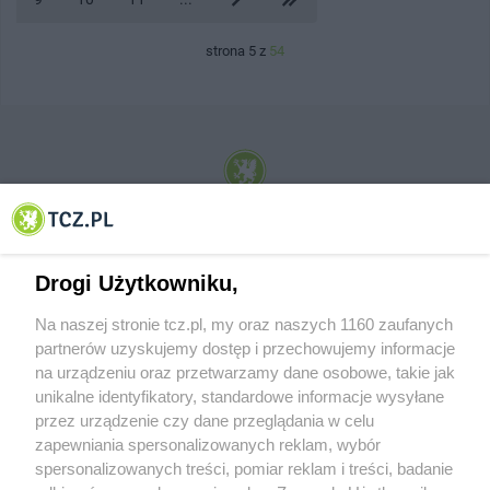
strona 5 z
54
© 2001-2026 Tczew - TCZ.PL Sp. z o.o. Internetowy Serwis Informacyjny Miasta
Tczewa
Drogi Użytkowniku,
Na naszej stronie tcz.pl, my oraz naszych 1160 zaufanych
partnerów uzyskujemy dostęp i przechowujemy informacje
na urządzeniu oraz przetwarzamy dane osobowe, takie jak
unikalne identyfikatory, standardowe informacje wysyłane
przez urządzenie czy dane przeglądania w celu
zapewniania spersonalizowanych reklam, wybór
O FIRMIE
POLITYKA PRYWATNOŚCI
HOSTING
spersonalizowanych treści, pomiar reklam i treści, badanie
REKLAMA
WSPÓŁPRACA
RSS
FACEBOOK
KONTAKT