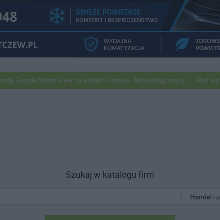
e Street View na ulicach Tczewa. Aktualizują mapy
Pod wpływem alko
Szukaj w katalogu firm