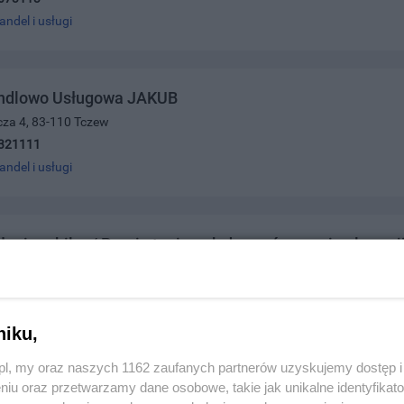
andel i usługi
ndlowo Usługowa JAKUB
lcza 4, 83-110 Tczew
321111
andel i usługi
ługi mobilne/ Pranie tapicerek,dywanów, mycie elewacji
okolice, 83-110 Tczew
370826
andel i usługi
niku,
z.pl, my oraz naszych 1162 zaufanych partnerów uzyskujemy dostęp
niu oraz przetwarzamy dane osobowe, takie jak unikalne identyfikat
oria