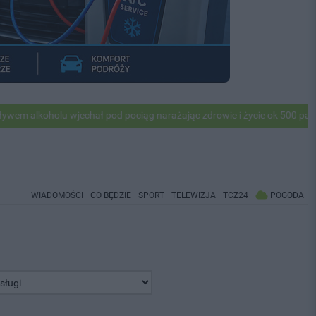
holu wjechał pod pociąg narażając zdrowie i życie ok 500 pasażerów! 
WIADOMOŚCI
CO BĘDZIE
SPORT
TELEWIZJA
TCZ24
POGODA