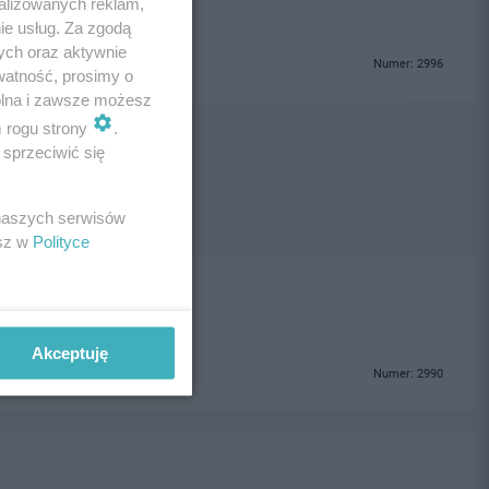
alizowanych reklam,
ie usług. Za zgodą
ych oraz aktywnie
Numer: 2996
watność, prosimy o
wolna i zawsze możesz
m rogu strony
.
sprzeciwić się
 naszych serwisów
esz w
Polityce
Akceptuję
Numer: 2990