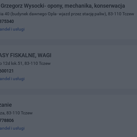
Grzegorz Wysocki- opony, mechanika, konserwacja
nia 40 (budynek dawnego Opla- wjazd przez stację paliw), 83-110 Tczew
375340
andel i usługi
KASY FISKALNE, WAGI
ego 12d lok.51, 83-110 Tczew
600121
andel i usługi
anie
cza, 83-110 Tczew
778806
andel i usługi