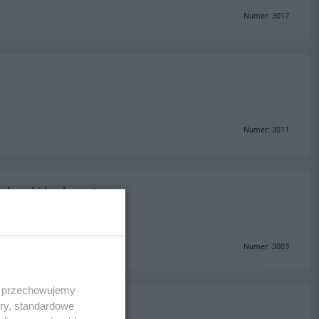
Numer: 3017
Numer: 3011
, kostki brukowej
Numer: 3003
 i przechowujemy
ory, standardowe