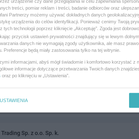
przez urządzenie czy dane przeglądania w celu zapewniania sperson
ńska 55, 83-110 Tczew
ych treści, pomiar reklam i treści, badanie odbiorców oraz ulepszan
809506,884809507
fani Partnerzy możemy używać dokładnych danych geolokalizacyjn
andel i usługi
tykę urządzenia do celów identyfikacji. Ponieważ cenimy Twoją pry
z tych technologii poprzez kliknięcie „Akceptuję”. Zgoda jest dobro
ikając przycisk ustawień prywatności znajdujący się w lewym dolny
etwarzania danych nie wymagają zgody użytkownika, ale masz prawo 
. Preferencje będą miały zastosowania tylko na tej witrynie.
szymi informacjami, abyś mógł świadomie i komfortowo korzystać z
gółowe informacje dotyczące przetwarzania Twoich danych znajdzi
s
oraz po kliknięciu w „Ustawienia”.
CJA PALIW SP. Z O.O.
Y 21a, 83-110 Tczew
985000
USTAWIENIA
andel i usługi
 Trading Sp. z o.o. Sp. k.