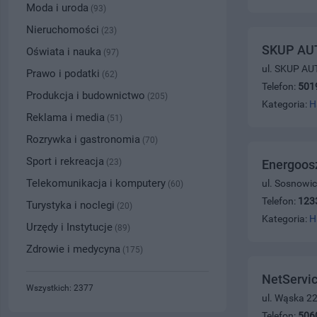
Moda i uroda
(93)
Nieruchomości
(23)
SKUP AUT
Oświata i nauka
(97)
ul. SKUP AU
Prawo i podatki
(62)
Telefon:
501
Produkcja i budownictwo
(205)
Kategoria:
H
Reklama i media
(51)
Rozrywka i gastronomia
(70)
Sport i rekreacja
(23)
Energoos
Telekomunikacja i komputery
ul. Sosnowi
(60)
Telefon:
123
Turystyka i noclegi
(20)
Kategoria:
H
Urzędy i Instytucje
(89)
Zdrowie i medycyna
(175)
NetServic
Wszystkich: 2377
ul. Wąska 2
Telefon:
506