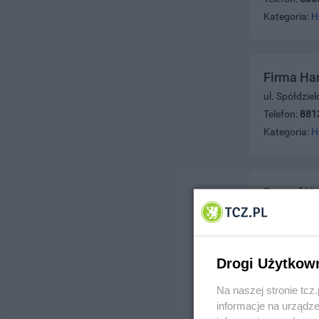
Kategoria:
H
Firma Ha
ul. Spółdzie
Telefon:
881
Kategoria:
H
Daprof Us
ul. Tczew i 
Telefon:
790
Kategoria:
H
Drogi Użytkow
Na naszej stronie tc
informacje na urządze
MF Akces