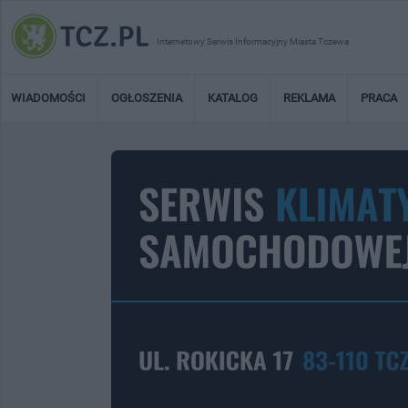
Internetowy Serwis Informacyjny Miasta Tczewa
WIADOMOŚCI
OGŁOSZENIA
KATALOG
REKLAMA
PRACA