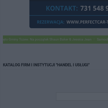
ny Tczew. Na początek Shaun Baker & Jessica Jean
Samochody Googl
KATALOG FIRM I INSTYTUCJI "HANDEL I USŁUGI"