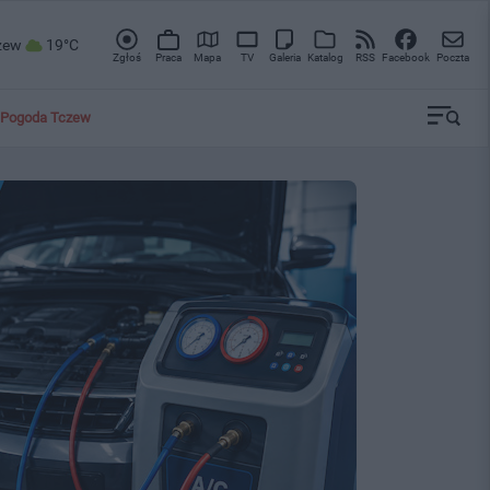
zew
19°C
Zgłoś
Praca
Mapa
TV
Galeria
Katalog
RSS
Facebook
Poczta
Pogoda Tczew