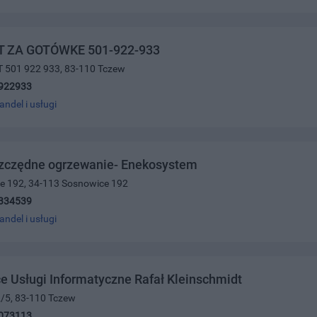
 ZA GOTÓWKE 501-922-933
T 501 922 933, 83-110 Tczew
922933
andel i usługi
zczędne ogrzewanie- Enekosystem
ce 192, 34-113 Sosnowice 192
334539
andel i usługi
e Usługi Informatyczne Rafał Kleinschmidt
2/5, 83-110 Tczew
073113