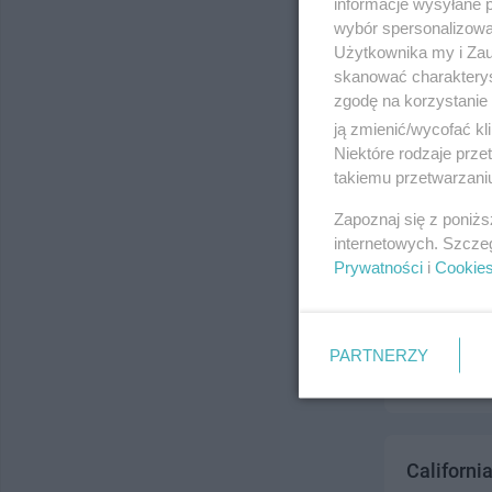
informacje wysyłane 
ul. Jagiello
wybór spersonalizowan
Telefon:
884
Użytkownika my i Zau
Kategoria:
H
skanować charakterys
zgodę na korzystanie 
ją zmienić/wycofać kl
Niektóre rodzaje prz
takiemu przetwarzaniu
Zapoznaj się z poniż
internetowych. Szcze
Prywatności
i
Cookie
DYSTRYBU
ul. CZATKOW
Telefon:
607
PARTNERZY
Kategoria:
H
California