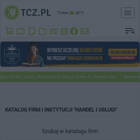
Tczew
20°C
Toggl
naviga
to Gminy Tczew. Na początek Shaun Baker & Jessica Jean
Samochody 
KATALOG FIRM I INSTYTUCJI "HANDEL I USŁUGI"
Szukaj w katalogu firm