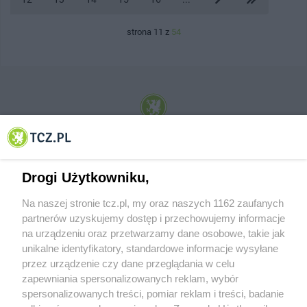
strona 11 z
54
© 2001-2026 Tczew - TCZ.PL Sp. z o.o. Internetowy Serwis Informacyjny Miasta
Tczewa
Drogi Użytkowniku,
Na naszej stronie tcz.pl, my oraz naszych 1162 zaufanych
partnerów uzyskujemy dostęp i przechowujemy informacje
na urządzeniu oraz przetwarzamy dane osobowe, takie jak
unikalne identyfikatory, standardowe informacje wysyłane
przez urządzenie czy dane przeglądania w celu
zapewniania spersonalizowanych reklam, wybór
O FIRMIE
POLITYKA PRYWATNOŚCI
HOSTING
spersonalizowanych treści, pomiar reklam i treści, badanie
REKLAMA
WSPÓŁPRACA
RSS
FACEBOOK
KONTAKT