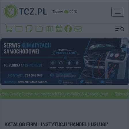
Tczew
22°C
Toggl
naviga
to Gminy Tczew. Na początek Shaun Baker & Jessica Jean
Samochody 
KATALOG FIRM I INSTYTUCJI "HANDEL I USŁUGI"