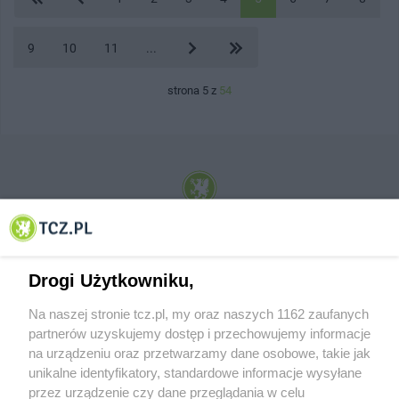
9
10
11
...
strona 5 z
54
© 2001-2026 Tczew - TCZ.PL Sp. z o.o. Internetowy Serwis Informacyjny Miasta
Tczewa
Drogi Użytkowniku,
Na naszej stronie tcz.pl, my oraz naszych 1162 zaufanych
partnerów uzyskujemy dostęp i przechowujemy informacje
na urządzeniu oraz przetwarzamy dane osobowe, takie jak
unikalne identyfikatory, standardowe informacje wysyłane
przez urządzenie czy dane przeglądania w celu