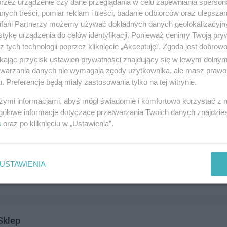
przez urządzenie czy dane przeglądania w celu zapewniania sperson
ych treści, pomiar reklam i treści, badanie odbiorców oraz ulepszan
fani Partnerzy możemy używać dokładnych danych geolokalizacyjn
tykę urządzenia do celów identyfikacji. Ponieważ cenimy Twoją pry
z tych technologii poprzez kliknięcie „Akceptuję”. Zgoda jest dobro
S.C. Zakład Handlowo-Produkcyjno-Usługowy
ikając przycisk ustawień prywatności znajdujący się w lewym dolny
0b, 83-110 Tczew
etwarzania danych nie wymagają zgody użytkownika, ale masz prawo 
. Preferencje będą miały zastosowania tylko na tej witrynie.
6435
andel i usługi
szymi informacjami, abyś mógł świadomie i komfortowo korzystać z
gółowe informacje dotyczące przetwarzania Twoich danych znajdzi
s
oraz po kliknięciu w „Ustawienia”.
Natura
 43, 83-110 Tczew
USTAWIENIA
4208
andel i usługi
Sklep