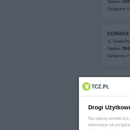
Telefon:
559
Kategoria:
H
DORMAX -
ul. Tczew P
Telefon:
504
Kategoria:
H
DPK-Lom
ul. Sienkiew
Telefon:
511
Kategoria:
H
Drogi Użytkow
Na naszej stronie tc
informacje na urządze