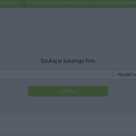
ane
Nowa propozycja zamiast wieżowca na dawnej działce po USC
Szukaj w katalogu firm
SZUKAJ