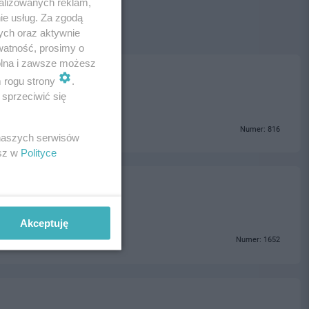
alizowanych reklam,
ie usług. Za zgodą
ych oraz aktywnie
watność, prosimy o
wolna i zawsze możesz
m rogu strony
.
sprzeciwić się
Numer: 816
 naszych serwisów
esz w
Polityce
Akceptuję
Numer: 1652