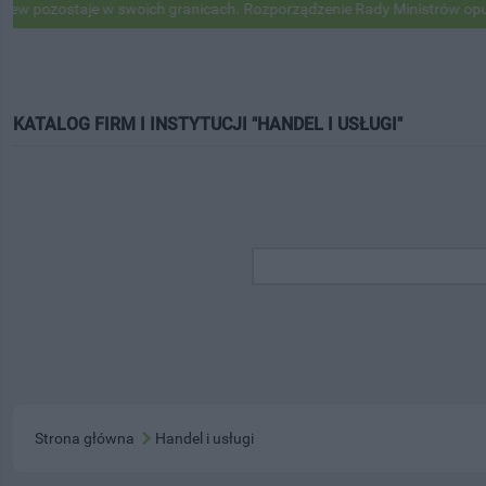
zostaje w swoich granicach. Rozporządzenie Rady Ministrów opublikow
KATALOG FIRM I INSTYTUCJI "HANDEL I USŁUGI"
Strona główna
Handel i usługi