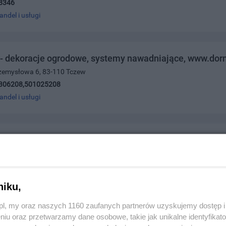
8346
andel i usługi
 dekoracje ogrodowe, systemy nawadniające, www.dorm
rzemysłowa 6, 83-110 Tczew
306208,501025208
andel i usługi
bard
icza 61, 82-200 Malbork
130103
andel i usługi
niku,
z.pl, my oraz naszych 1160 zaufanych partnerów uzyskujemy dostęp
niu oraz przetwarzamy dane osobowe, takie jak unikalne identyfikat