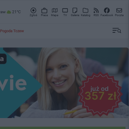
zew
21°C
Zgłoś
Praca
Mapa
TV
Galeria
Katalog
RSS
Facebook
Poczta
Pogoda Tczew