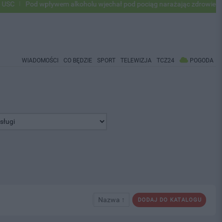
Pod wpływem alkoholu wjechał pod pociąg narażając zdrowie i życie o
WIADOMOŚCI
CO BĘDZIE
SPORT
TELEWIZJA
TCZ24
POGODA
Nazwa ↑
DODAJ DO KATALOGU