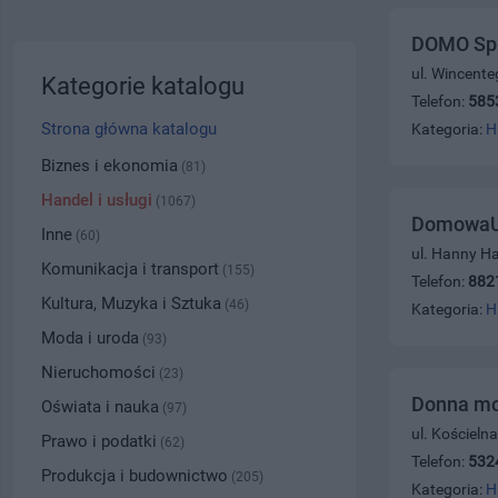
DOMO Sp.
ul. Wincente
Kategorie katalogu
Telefon:
585
Strona główna katalogu
Kategoria:
H
Biznes i ekonomia
(81)
Handel i usługi
(1067)
DomowaUp
Inne
(60)
ul. Hanny H
Komunikacja i transport
(155)
Telefon:
882
Kultura, Muzyka i Sztuka
(46)
Kategoria:
H
Moda i uroda
(93)
Nieruchomości
(23)
Donna mo
Oświata i nauka
(97)
ul. Kościeln
Prawo i podatki
(62)
Telefon:
532
Produkcja i budownictwo
(205)
Kategoria:
H