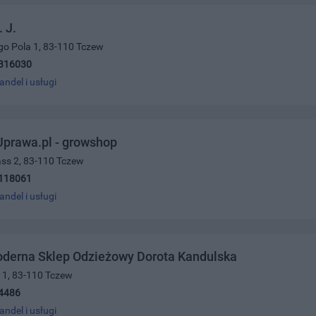
 J.
go Pola 1, 83-110 Tczew
316030
andel i usługi
rawa.pl - growshop
ass 2, 83-110 Tczew
118061
andel i usługi
derna Sklep Odzieżowy Dorota Kandulska
a 1, 83-110 Tczew
4486
andel i usługi