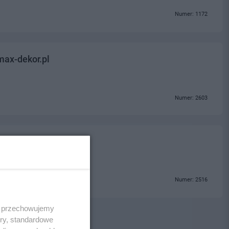
Numer: 1172
ax-dekor.pl
Numer: 2603
Numer: 2516
 i przechowujemy
ory, standardowe