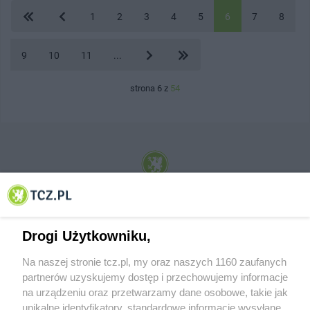
1
2
3
4
5
6
7
8
9
10
11
...
strona 6 z
54
© 2001-2026 Tczew - TCZ.PL Sp. z o.o. Internetowy Serwis Informacyjny Miasta
Tczewa
Drogi Użytkowniku,
Na naszej stronie tcz.pl, my oraz naszych 1160 zaufanych
partnerów uzyskujemy dostęp i przechowujemy informacje
na urządzeniu oraz przetwarzamy dane osobowe, takie jak
unikalne identyfikatory, standardowe informacje wysyłane