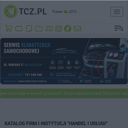
Tczew
22°C
Toggl
naviga
w pozostaje w swoich granicach. Rozporządzenie Rady Ministrów opubl
KATALOG FIRM I INSTYTUCJI "HANDEL I USŁUGI"