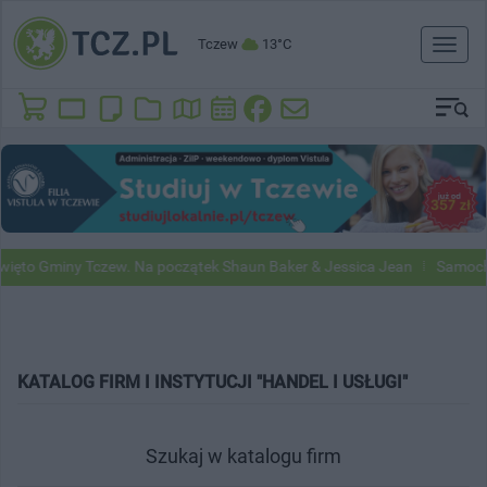
Tczew
13°C
Toggl
naviga
to Gminy Tczew. Na początek Shaun Baker & Jessica Jean
Samochody
KATALOG FIRM I INSTYTUCJI "HANDEL I USŁUGI"
Szukaj w katalogu firm