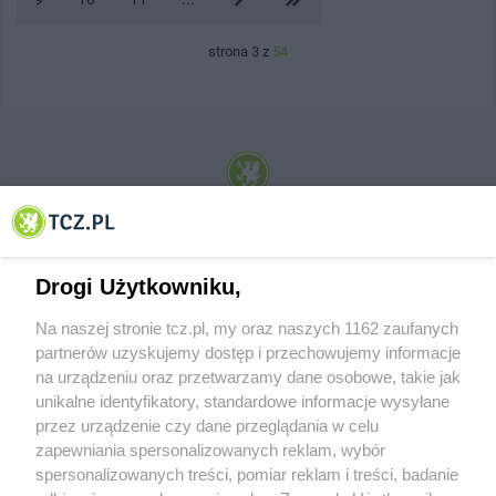
strona 3 z
54
© 2001-2026 Tczew - TCZ.PL Sp. z o.o. Internetowy Serwis Informacyjny Miasta
Tczewa
Drogi Użytkowniku,
Na naszej stronie tcz.pl, my oraz naszych 1162 zaufanych
partnerów uzyskujemy dostęp i przechowujemy informacje
na urządzeniu oraz przetwarzamy dane osobowe, takie jak
unikalne identyfikatory, standardowe informacje wysyłane
przez urządzenie czy dane przeglądania w celu
zapewniania spersonalizowanych reklam, wybór
O FIRMIE
POLITYKA PRYWATNOŚCI
HOSTING
spersonalizowanych treści, pomiar reklam i treści, badanie
REKLAMA
WSPÓŁPRACA
RSS
FACEBOOK
KONTAKT